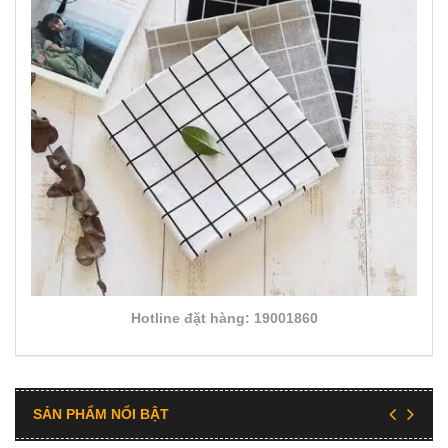
Hotline đặt hàng: 19001860
SẢN PHẨM NỔI BẬT