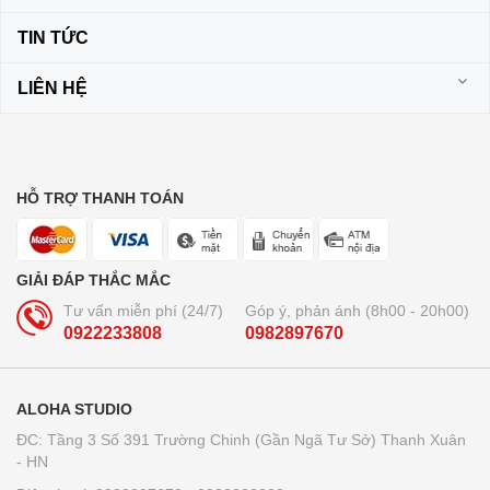
TIN TỨC
LIÊN HỆ
HỖ TRỢ THANH TOÁN
GIẢI ĐÁP THẮC MẮC
Tư vấn miễn phí (24/7)
Góp ý, phản ánh (8h00 - 20h00)
0922233808
0982897670
ALOHA STUDIO
ĐC: Tầng 3 Số 391 Trường Chinh (Gần Ngã Tư Sở) Thanh Xuân
- HN