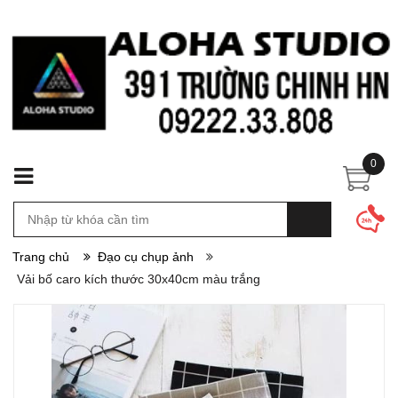
0
Trang chủ
Đạo cụ chụp ảnh
Vải bố caro kích thước 30x40cm màu trắng