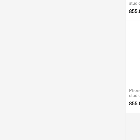
stud
855.
Phôn
studi
855.