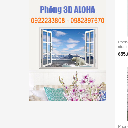
Phôn
stud
855.
Phôn