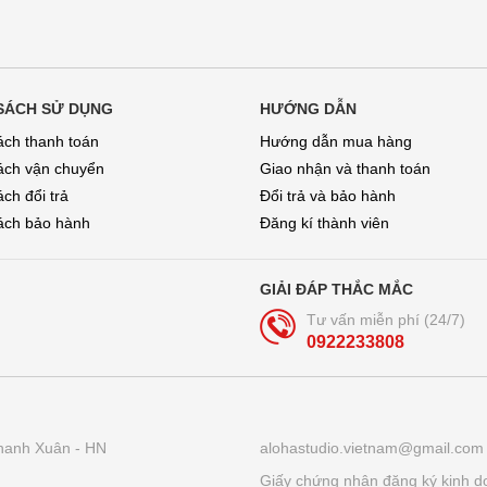
SÁCH SỬ DỤNG
HƯỚNG DẪN
ách thanh toán
Hướng dẫn mua hàng
ách vận chuyển
Giao nhận và thanh toán
ch đổi trả
Đổi trả và bảo hành
́ch bảo hành
Đăng kí thành viên
GIẢI ĐÁP THẮC MẮC
Tư vấn miễn phí (24/7)
0922233808
hanh Xuân - HN
alohastudio.vietnam@gmail.com
Giấy chứng nhận đăng ký kinh d