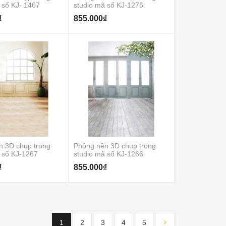
 số KJ- 1467
studio mã số KJ-1276
₫
855.000₫
n 3D chụp trong
Phông nền 3D chụp trong
 số KJ-1267
studio mã số KJ-1266
₫
855.000₫
1
2
3
4
5