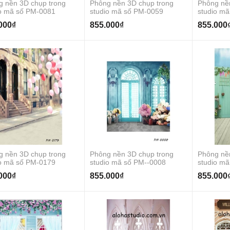
g nền 3D chụp trong
Phông nền 3D chụp trong
Phông nề
Phông nền trắng chất liệu
io mã số PM-0081
studio mã số PM-0059
studio m
vải mềm 2x3m
000₫
855.000₫
855.000
300.000₫
Phông mica màu trắng
MC-008
180.000₫
Phông vải xanh key hình
tách nền 3x4.8m
650.000₫
g nền 3D chụp trong
Phông nền 3D chụp trong
Phông nề
Phông vải xanh key hình
io mã số PM-0179
studio mã số PM--0008
studio mã
tách nền 2x2.8m
000₫
855.000₫
855.000
300.000₫