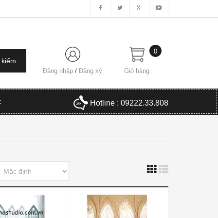
0
Đăng nhập
/
Đăng ký
Giỏ hàng
C
Hotline : 09222.33.808