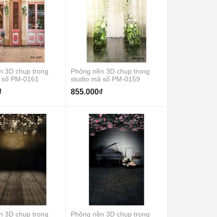
n 3D chụp trong
Phông nền 3D chụp trong
ã số PM-0161
studio mã số PM-0159
₫
855.000₫
n 3D chụp trong
Phông nền 3D chụp trong