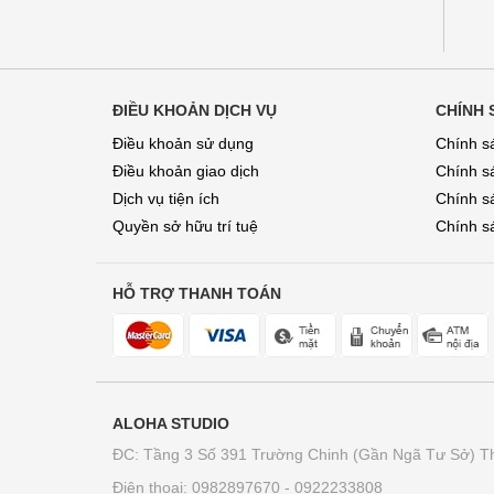
ĐIỀU KHOẢN DỊCH VỤ
CHÍNH 
Điều khoản sử dụng
Chính s
Điều khoản giao dịch
Chính s
Dịch vụ tiện ích
Chính sá
Quyền sở hữu trí tuệ
Chính sa
HỖ TRỢ THANH TOÁN
ALOHA STUDIO
ĐC: Tầng 3 Số 391 Trường Chinh (Gần Ngã Tư Sở) T
Điện thoại: 0982897670 - 0922233808