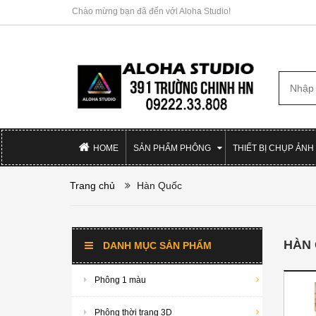
Chào mừng bạn đã đến với Aloha Studio!
HOME
SẢN PHẨM PHÔNG
THIẾT BỊ CHỤP ẢNH
Trang chủ
Hàn Quốc
HÀN
DANH MỤC SẢN PHẨM
Phông 1 màu
Phông thời trang 3D