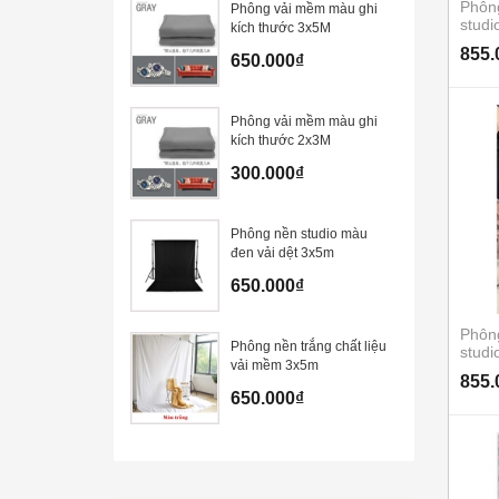
Phôn
Phông vải mềm màu ghi
stud
kích thước 3x5M
855.
650.000₫
Phông vải mềm màu ghi
kích thước 2x3M
300.000₫
Phông nền studio màu
đen vải dệt 3x5m
650.000₫
Phôn
Phông nền trắng chất liệu
stud
vải mềm 3x5m
855.
650.000₫