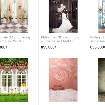
g nền 3D chụp trong
Phông nền 3D chụp trong
Phông nề
io mã số PM-0100
studio mã số PM-0098
studio m
000₫
855.000₫
855.000