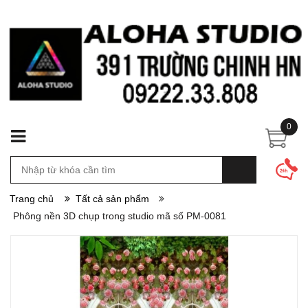
0
Trang chủ
Tất cả sản phẩm
Phông nền 3D chụp trong studio mã số PM-0081