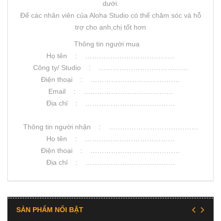
dưới.
Để các nhân viên của Aloha Studio có thể chăm sóc và hỗ
trợ cho anh,chị tốt hơn
Thông tin người mua
Họ tên : …………………………………
Công ty/ Studio : …………………………………
Điện thoại : …………………………………
Email : …………………………………
Địa chỉ : …………………………………
Thông tin người nhận : …………………………………
Họ tên : …………………………………
Điện thoại : …………………………………
Địa chỉ : …………………………………
SẢN PHẨM NỔI BẬT