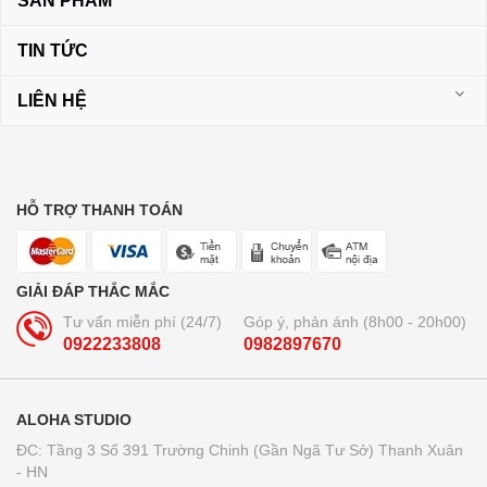
SẢN PHẨM
TIN TỨC
LIÊN HỆ
HỖ TRỢ THANH TOÁN
GIẢI ĐÁP THẮC MẮC
Tư vấn miễn phí (24/7)
Góp ý, phản ánh (8h00 - 20h00)
0922233808
0982897670
ALOHA STUDIO
ĐC: Tầng 3 Số 391 Trường Chinh (Gần Ngã Tư Sở) Thanh Xuân
- HN