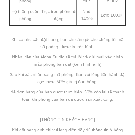
phông
trục
3900k
Hệ thống cuốn
Trục treo phông di
Nhỏ:
Lớn: 1600k
phông
động
1400k
Khi có nhu cầu đặt hàng, bạn chỉ cần gửi cho chúng tôi mã
số phông được in trên hình.
Nhân viên của Aloha Studio sẽ trả lời và gửi mail xác nhận
mẫu phông bạn đặt (kèm hình ảnh)
Sau khi xác nhận xong mã phông. Bạn vui lòng tiến hành đặt
cọc trước 50% giá trị đơn hàng,
để đơn hàng của bạn được thực hiện. 50% còn lại sẽ thanh
toán khi phông của bạn đã được sản xuất xong.
[THÔNG TIN KHÁCH HÀNG]
Khi đặt hàng anh chị vui lòng điền đầy đủ thông tin ở bảng