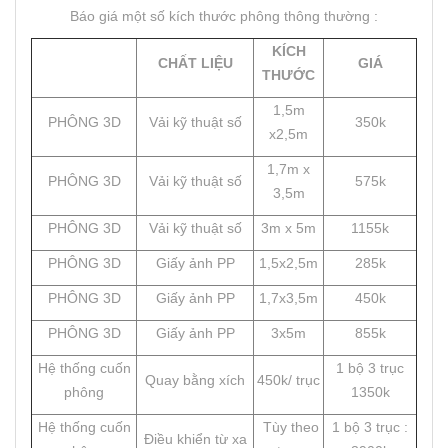
Báo giá một số kích thước phông thông thường :
KÍCH
CHẤT LIỆU
GIÁ
THƯỚC
1,5m
PHÔNG 3D
Vải kỹ thuật số
350k
x2,5m
1,7m x
PHÔNG 3D
Vải kỹ thuật số
575k
3,5m
PHÔNG 3D
Vải kỹ thuật số
3m x 5m
1155k
PHÔNG 3D
Giấy ảnh PP
1,5x2,5m
285k
PHÔNG 3D
Giấy ảnh PP
1,7x3,5m
450k
PHÔNG 3D
Giấy ảnh PP
3x5m
855k
Hệ thống cuốn
1 bộ 3 trục
Quay bằng xích
450k/ trục
phông
1350k
Hệ thống cuốn
Tùy theo
1 bộ 3 trục :
Điều khiển từ xa