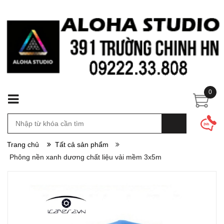
0
Trang chủ
Tất cả sản phẩm
Phông nền xanh dương chất liệu vải mềm 3x5m