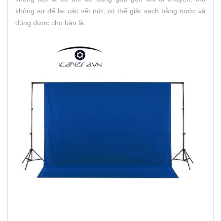
không sợ để lại các vết nứt, có thể giặt sạch bằng nước và
dùng được cho bàn là.