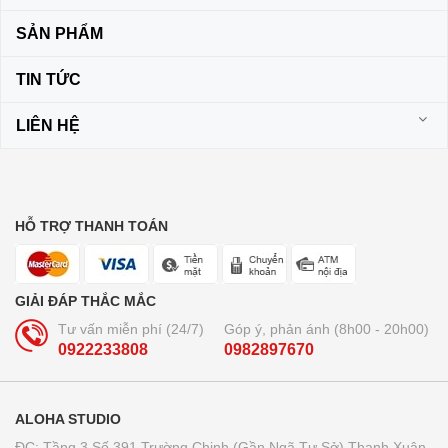
SẢN PHẨM
TIN TỨC
LIÊN HỆ
HỖ TRỢ THANH TOÁN
GIẢI ĐÁP THẮC MẮC
Tư vấn miễn phí (24/7)
Góp ý, phản ánh (8h00 - 20h00)
0922233808
0982897670
ALOHA STUDIO
ĐC: Tầng 3 Số 391 Trường Chinh (Gần Ngã Tư Sở) Thanh Xuân