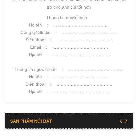
trợ cho anh,chị tốt hơn
Thông tin người mua
Họ tên : …………………………………
Công ty/ Studio : …………………………………
Điện thoại : …………………………………
Email : …………………………………
Địa chỉ : …………………………………
Thông tin người nhận : …………………………………
Họ tên : …………………………………
Điện thoại : …………………………………
Địa chỉ : …………………………………
SẢN PHẨM NỔI BẬT