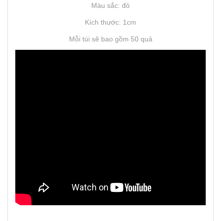
Màu sắc: đỏ
Kích thước: 1cm
Mỗi túi sẽ bao gồm 50 quả