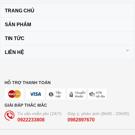
TRANG CHỦ
SẢN PHẨM
TIN TỨC
LIÊN HỆ
HỖ TRỢ THANH TOÁN
GIẢI ĐÁP THẮC MẮC
Tư vấn miễn phí (24/7)
Góp ý, phản ánh (8h00 - 20h00)
0922233808
0982897670