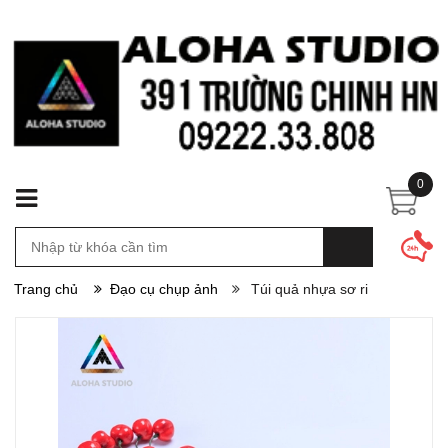
0
Trang chủ
Đạo cụ chụp ảnh
Túi quả nhựa sơ ri