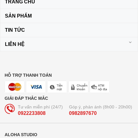
TRANG CHỦ
SẢN PHẨM
TIN TỨC
LIÊN HỆ
HỖ TRỢ THANH TOÁN
GIẢI ĐÁP THẮC MẮC
Tư vấn miễn phí (24/7)
Góp ý, phản ánh (8h00 - 20h00)
0922233808
0982897670
ALOHA STUDIO