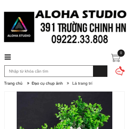
0
Trang chủ
Đạo cụ chụp ảnh
Lá trang trí