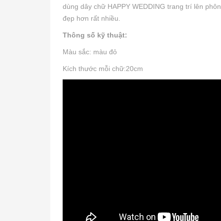
dùng dây chữ HAPPY WEDDING trang trí lên phông h
đẹp hơn rất nhiều.
Thông số kỹ thuật:
Màu sắc: màu đỏ
Kích thước mỗi chữ:20cm