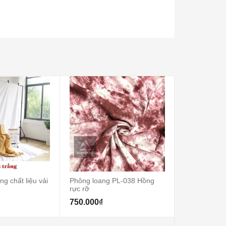
g chất liệu vải
Phông loang PL-038 Hồng
Thảm lông trò
rực rỡ
đường kính
750.000₫
900.000₫