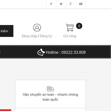
0
Đăng nhập
/
Đăng ký
Giỏ hàng
C
Hotline : 09222.33.808
Vận chuyển an toàn - nhanh chóng
toàn quốc