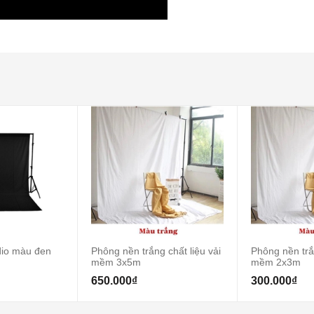
dio màu đen
Phông nền trắng chất liệu vải
Phông nền trắn
mềm 3x5m
mềm 2x3m
650.000₫
300.000₫