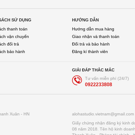
SÁCH SỬ DỤNG
HƯỚNG DẪN
ách thanh toán
Hướng dẫn mua hàng
ách vận chuyển
Giao nhận và thanh toán
ch đổi trả
Đổi trả và bảo hành
́ch bảo hành
Đăng kí thành viên
GIẢI ĐÁP THẮC MẮC
Tư vấn miễn phí (24/7)
0922233808
hanh Xuân - HN
alohastudio.vietnam@gmail.com
Giấy chứng nhận đăng ký kinh d
08 năm 2018. Tên hộ kinh doan