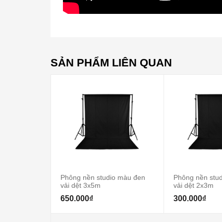
SẢN PHẨM LIÊN QUAN
Phông nền studio màu đen
Phông nền stu
vải dệt 3x5m
vải dệt 2x3m
650.000₫
300.000₫