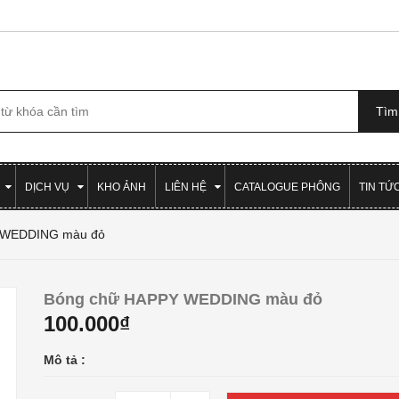
DỊCH VỤ
KHO ẢNH
LIÊN HỆ
CATALOGUE PHÔNG
TIN TỨ
 WEDDING màu đỏ
Bóng chữ HAPPY WEDDING màu đỏ
100.000₫
Mô tả :