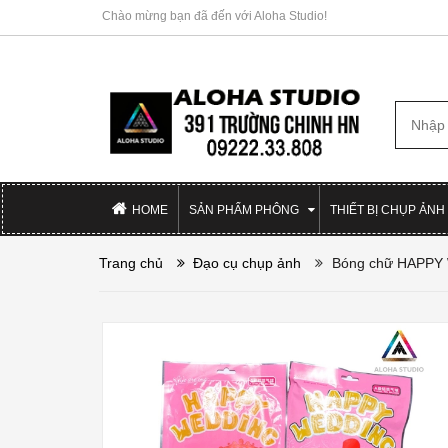
Chào mừng bạn đã đến với Aloha Studio!
HOME
SẢN PHẨM PHÔNG
THIẾT BỊ CHỤP ẢNH
Trang chủ
Đạo cụ chụp ảnh
Bóng chữ HAPPY