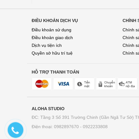
ĐIỀU KHOẢN DỊCH VỤ
CHÍNH 
Điều khoản sử dụng
Chính s
Điều khoản giao dịch
Chính s
Dịch vụ tiện ích
Chính sá
Quyền sở hữu trí tuệ
Chính sa
HỖ TRỢ THANH TOÁN
ALOHA STUDIO
ĐC: Tầng 3 Số 391 Trường Chinh (Gần Ngã Tư Sở) T
Điện thoại: 0982897670 - 0922233808