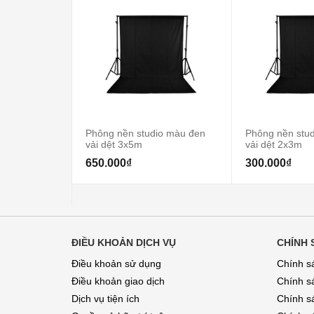
Phông nền studio màu đen
Phông nền stu
vải dệt 3x5m
vải dệt 2x3m
650.000₫
300.000₫
ĐIỀU KHOẢN DỊCH VỤ
CHÍNH 
Điều khoản sử dụng
Chính s
Điều khoản giao dịch
Chính s
Dịch vụ tiện ích
Chính sá