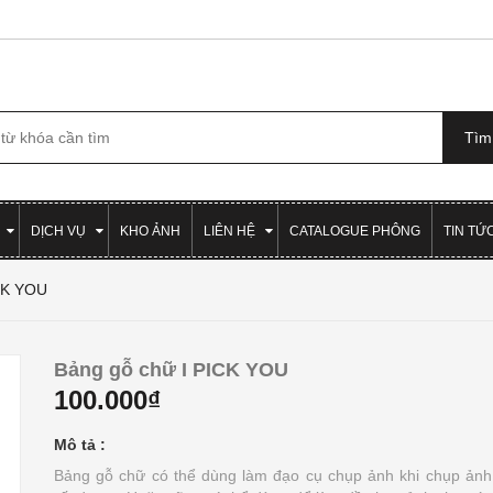
DỊCH VỤ
KHO ẢNH
LIÊN HỆ
CATALOGUE PHÔNG
TIN TỨ
CK YOU
Bảng gỗ chữ I PICK YOU
100.000₫
Mô tả :
Bảng gỗ chữ có thể dùng làm đạo cụ chụp ảnh khi chụp ảnh