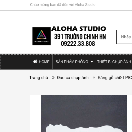
Chào mừng bạn đã đến với Aloha Studio!
HOME
SẢN PHẨM PHÔNG
THIẾT BỊ CHỤP ẢNH
Trang chủ
Đạo cụ chụp ảnh
Bảng gỗ chữ I PI