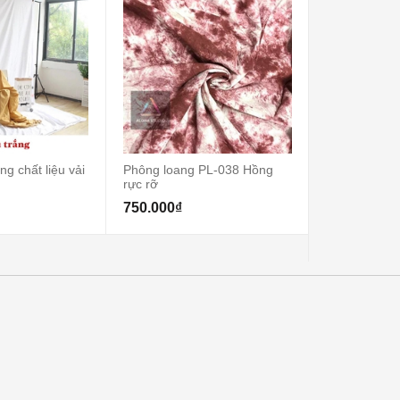
g chất liệu vải
Phông loang PL-038 Hồng
Thảm lông trò
rực rỡ
đường kính
750.000₫
900.000₫