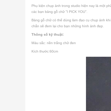
Phụ kiện chụp ảnh trong studio hiện nay là một phầ
các bạn bảng gỗ chữ "I PICK YOU".
Bảng gỗ chữ có thể dùng làm đạo cụ chụp ảnh khi 
chắn sẽ đem lại cho bạn những hình ảnh đẹp.
Thông số kỹ thuật:
Màu sắc: nền trắng chữ đen
Kích thước:60cm