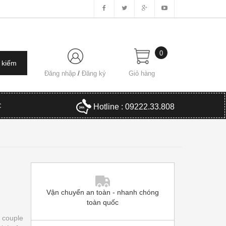
0
Đăng nhập
/
Đăng ký
Giỏ hàng
C
Hotline : 09222.33.808
Vận chuyển an toàn - nhanh chóng
toàn quốc
 couple