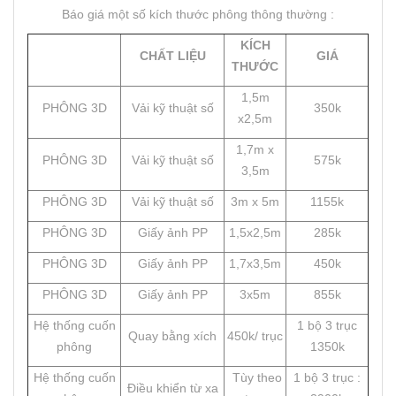
Báo giá một số kích thước phông thông thường :
KÍCH
CHẤT LIỆU
GIÁ
THƯỚC
1,5m
PHÔNG 3D
Vải kỹ thuật số
350k
x2,5m
1,7m x
PHÔNG 3D
Vải kỹ thuật số
575k
3,5m
PHÔNG 3D
Vải kỹ thuật số
3m x 5m
1155k
PHÔNG 3D
Giấy ảnh PP
1,5x2,5m
285k
PHÔNG 3D
Giấy ảnh PP
1,7x3,5m
450k
PHÔNG 3D
Giấy ảnh PP
3x5m
855k
Hệ thống cuốn
1 bộ 3 trục
Quay bằng xích
450k/ trục
phông
1350k
Hệ thống cuốn
Tùy theo
1 bộ 3 trục :
Điều khiển từ xa