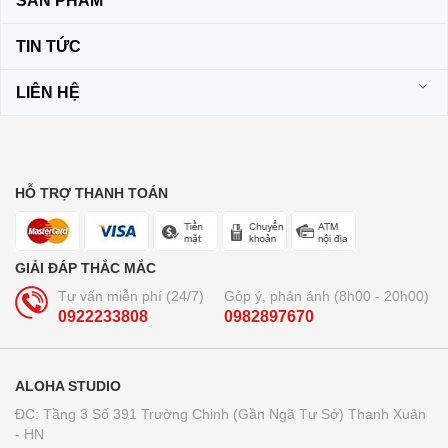
SẢN PHẨM
TIN TỨC
LIÊN HỆ
HỖ TRỢ THANH TOÁN
GIẢI ĐÁP THẮC MẮC
Tư vấn miễn phí (24/7)
Góp ý, phản ánh (8h00 - 20h00)
0922233808
0982897670
ALOHA STUDIO
ĐC: Tầng 3 Số 391 Trường Chinh (Gần Ngã Tư Sở) Thanh Xuân
- HN