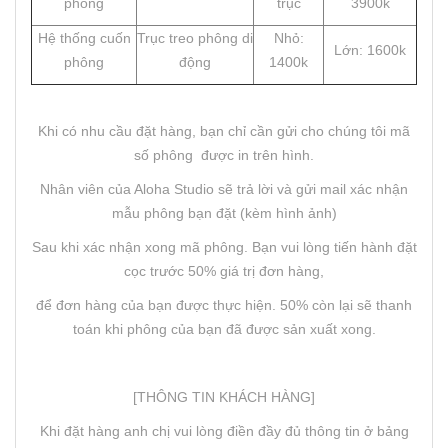
phông
trục
3900k
Hệ thống cuốn
Trục treo phông di
Nhỏ:
Lớn: 1600k
phông
động
1400k
Khi có nhu cầu đặt hàng, bạn chỉ cần gửi cho chúng tôi mã
số phông được in trên hình.
Nhân viên của Aloha Studio sẽ trả lời và gửi mail xác nhận
mẫu phông bạn đặt (kèm hình ảnh)
Sau khi xác nhận xong mã phông. Bạn vui lòng tiến hành đặt
cọc trước 50% giá trị đơn hàng,
để đơn hàng của bạn được thực hiện. 50% còn lại sẽ thanh
toán khi phông của bạn đã được sản xuất xong.
[THÔNG TIN KHÁCH HÀNG]
Khi đặt hàng anh chị vui lòng điền đầy đủ thông tin ở bảng