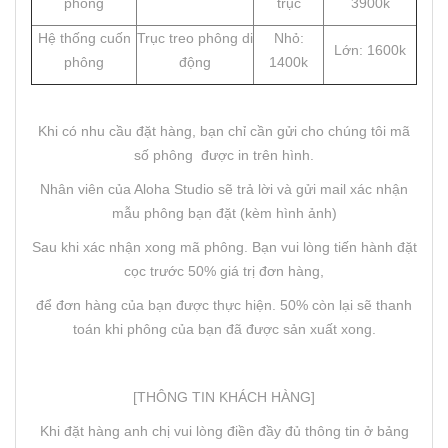
phông
trục
3900k
Hệ thống cuốn
Trục treo phông di
Nhỏ:
Lớn: 1600k
phông
động
1400k
Khi có nhu cầu đặt hàng, bạn chỉ cần gửi cho chúng tôi mã
số phông được in trên hình.
Nhân viên của Aloha Studio sẽ trả lời và gửi mail xác nhận
mẫu phông bạn đặt (kèm hình ảnh)
Sau khi xác nhận xong mã phông. Bạn vui lòng tiến hành đặt
cọc trước 50% giá trị đơn hàng,
để đơn hàng của bạn được thực hiện. 50% còn lại sẽ thanh
toán khi phông của bạn đã được sản xuất xong.
[THÔNG TIN KHÁCH HÀNG]
Khi đặt hàng anh chị vui lòng điền đầy đủ thông tin ở bảng