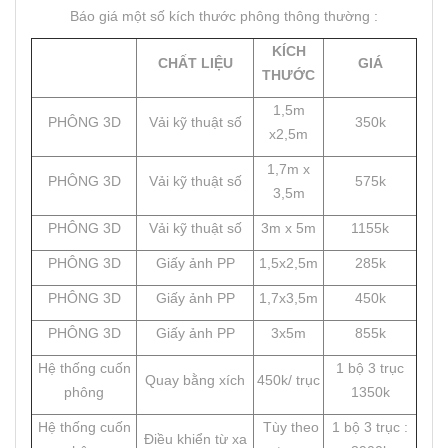
Báo giá một số kích thước phông thông thường :
KÍCH
CHẤT LIỆU
GIÁ
THƯỚC
1,5m
PHÔNG 3D
Vải kỹ thuật số
350k
x2,5m
1,7m x
PHÔNG 3D
Vải kỹ thuật số
575k
3,5m
PHÔNG 3D
Vải kỹ thuật số
3m x 5m
1155k
PHÔNG 3D
Giấy ảnh PP
1,5x2,5m
285k
PHÔNG 3D
Giấy ảnh PP
1,7x3,5m
450k
PHÔNG 3D
Giấy ảnh PP
3x5m
855k
Hệ thống cuốn
1 bộ 3 trục
Quay bằng xích
450k/ trục
phông
1350k
Hệ thống cuốn
Tùy theo
1 bộ 3 trục :
Điều khiển từ xa