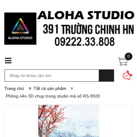
0
Trang chủ
Tất cả sản phẩm
Phông nền 3D chụp trong studio mã số RS-9920