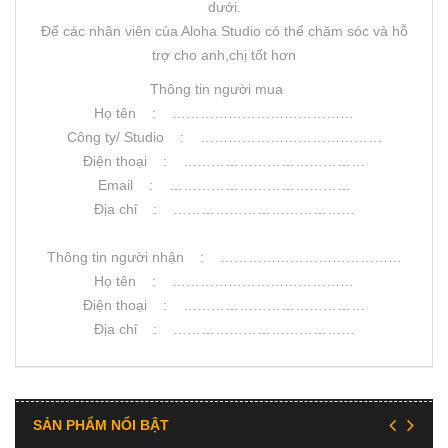
dưới.
Để các nhân viên của Aloha Studio có thể chăm sóc và hỗ
trợ cho anh,chị tốt hơn
Thông tin người mua
Họ tên : …………………………………
Công ty/ Studio : …………………………………
Điện thoại : …………………………………
Email : …………………………………
Địa chỉ : …………………………………
Thông tin người nhận : …………………………………
Họ tên : …………………………………
Điện thoại : …………………………………
Địa chỉ : …………………………………
SẢN PHẨM NỔI BẬT