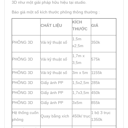
3D như một giải pháp hữu hiệu tại studio.
Báo giá một số kích thước phông thông thường :
KÍCH
CHẤT LIỆU
GIÁ
THƯỚC
1,5m
PHÔNG 3D
Vải kỹ thuật số
350k
x2,5m
1,7m x
PHÔNG 3D
Vải kỹ thuật số
575k
3,5m
PHÔNG 3D
Vải kỹ thuật số
3m x 5m
1155k
PHÔNG 3D
Giấy ảnh PP
1,5x2,5m
285k
PHÔNG 3D
Giấy ảnh PP
1,7x3,5m
450k
PHÔNG 3D
Giấy ảnh PP
3x5m
855k
Hệ thống cuốn
1 bộ 3 trục
Quay bằng xích
450k/ trục
phông
1350k