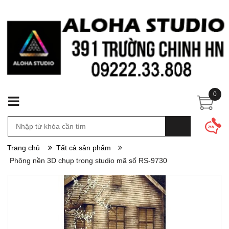
0
Trang chủ
Tất cả sản phẩm
Phông nền 3D chụp trong studio mã số RS-9730