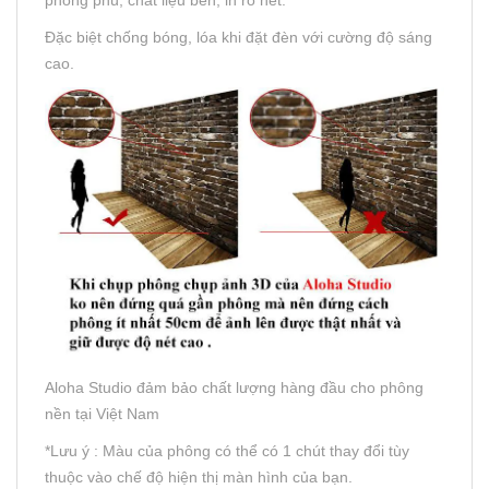
phong phú, chất liệu bền, in rõ nét.
Đặc biệt chống bóng, lóa khi đặt đèn với cường độ sáng
cao.
Aloha Studio đảm bảo chất lượng hàng đầu cho phông
nền tại Việt Nam
*Lưu ý : Màu của phông có thể có 1 chút thay đổi tùy
thuộc vào chế độ hiện thị màn hình của bạn.