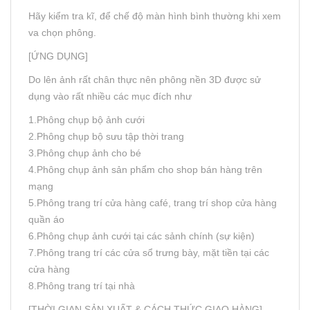
Hãy kiểm tra kĩ, để chế độ màn hình bình thường khi xem
va chọn phông.
[ỨNG DỤNG]
Do lên ảnh rất chân thực nên phông nền 3D được sử
dụng vào rất nhiều các mục đích như
1.Phông chụp bộ ảnh cưới
2.Phông chụp bộ sưu tập thời trang
3.Phông chụp ảnh cho bé
4.Phông chụp ảnh sản phẩm cho shop bán hàng trên
mạng
5.Phông trang trí cửa hàng café, trang trí shop cửa hàng
quần áo
6.Phông chụp ảnh cưới tại các sảnh chính (sự kiện)
7.Phông trang trí các cửa sổ trưng bày, mặt tiền tại các
cửa hàng
8.Phông trang trí tại nhà
[THỜI GIAN SẢN XUẤT & CÁCH THỨC GIAO HÀNG]