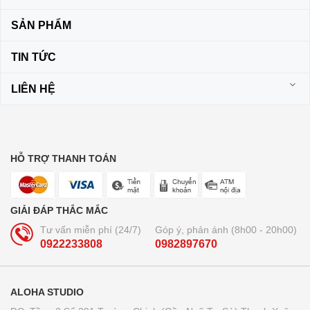
SẢN PHẨM
TIN TỨC
LIÊN HỆ
HỖ TRỢ THANH TOÁN
GIẢI ĐÁP THẮC MẮC
Tư vấn miễn phí (24/7)
Góp ý, phản ánh (8h00 - 20h00)
0922233808
0982897670
ALOHA STUDIO