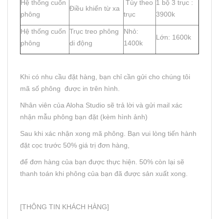
Hệ thống cuốn
Tùy theo
1 bộ 3 trục :
Điều khiển từ xa
phông
trục
3900k
Hệ thống cuốn
Trục treo phông
Nhỏ:
Lớn: 1600k
phông
di động
1400k
Khi có nhu cầu đặt hàng, bạn chỉ cần gửi cho chúng tôi
mã số phông được in trên hình.
Nhân viên của Aloha Studio sẽ trả lời và gửi mail xác
nhận mẫu phông bạn đặt (kèm hình ảnh)
Sau khi xác nhận xong mã phông. Bạn vui lòng tiến hành
đặt cọc trước 50% giá trị đơn hàng,
để đơn hàng của bạn được thực hiện. 50% còn lại sẽ
thanh toán khi phông của bạn đã được sản xuất xong.
[THÔNG TIN KHÁCH HÀNG]