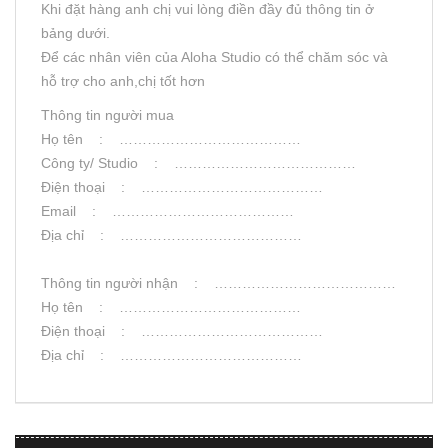
Khi đặt hàng anh chị vui lòng điền đầy đủ thông tin ở
bảng dưới.
Để các nhân viên của Aloha Studio có thể chăm sóc và
hỗ trợ cho anh,chị tốt hơn
Thông tin người mua
Họ tên : …………………………………
Công ty/ Studio : …………………………………
Điện thoại : …………………………………
Email : …………………………………
Địa chỉ : …………………………………
Thông tin người nhận : …………………………………
Họ tên : …………………………………
Điện thoại : …………………………………
Địa chỉ : …………………………………