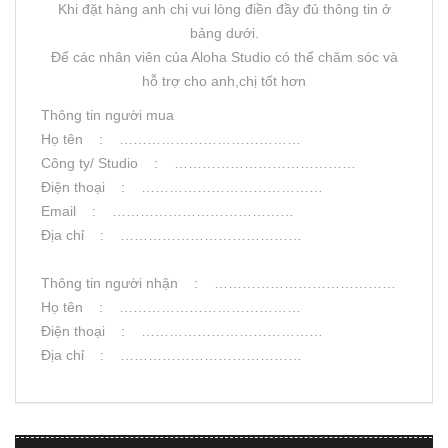
Khi đặt hàng anh chị vui lòng điền đầy đủ thông tin ở
bảng dưới.
Để các nhân viên của Aloha Studio có thể chăm sóc và
hỗ trợ cho anh,chị tốt hơn
Thông tin người mua
Họ tên : …………………………………
Công ty/ Studio : …………………………………
Điện thoại : …………………………………
Email : …………………………………
Địa chỉ : …………………………………
Thông tin người nhận : …………………………………
Họ tên : …………………………………
Điện thoại : …………………………………
Địa chỉ : …………………………………