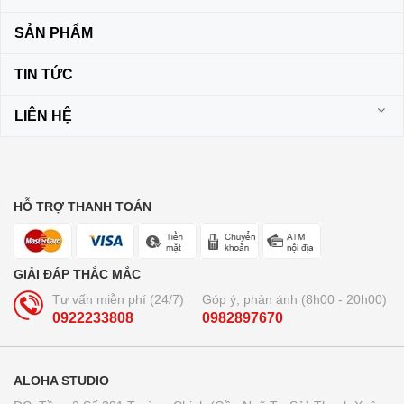
SẢN PHẨM
TIN TỨC
LIÊN HỆ
HỖ TRỢ THANH TOÁN
GIẢI ĐÁP THẮC MẮC
Tư vấn miễn phí (24/7)
Góp ý, phản ánh (8h00 - 20h00)
0922233808
0982897670
ALOHA STUDIO