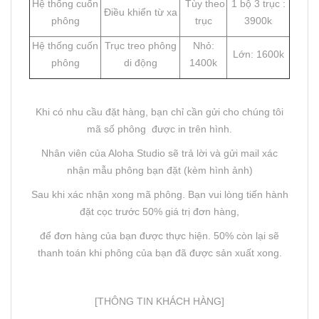
Hệ thống cuốn
Tùy theo
1 bộ 3 trục :
Điều khiển từ xa
phông
trục
3900k
Hệ thống cuốn
Trục treo phông
Nhỏ:
Lớn: 1600k
phông
di động
1400k
Khi có nhu cầu đặt hàng, bạn chỉ cần gửi cho chúng tôi
mã số phông được in trên hình.
Nhân viên của Aloha Studio sẽ trả lời và gửi mail xác
nhận mẫu phông bạn đặt (kèm hình ảnh)
Sau khi xác nhận xong mã phông. Bạn vui lòng tiến hành
đặt cọc trước 50% giá trị đơn hàng,
để đơn hàng của bạn được thực hiện. 50% còn lại sẽ
thanh toán khi phông của bạn đã được sản xuất xong.
[THÔNG TIN KHÁCH HÀNG]