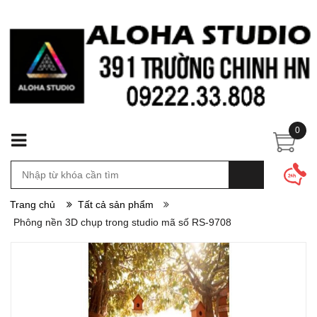
0
Trang chủ
Tất cả sản phẩm
Phông nền 3D chụp trong studio mã số RS-9708