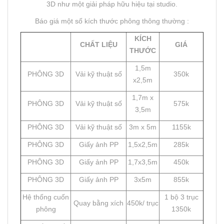
3D như một giải pháp hữu hiệu tại studio.
Báo giá một số kích thước phông thông thường :
KÍCH
CHẤT LIỆU
GIÁ
THƯỚC
1,5m
PHÔNG 3D
Vải kỹ thuật số
350k
x2,5m
1,7m x
PHÔNG 3D
Vải kỹ thuật số
575k
3,5m
PHÔNG 3D
Vải kỹ thuật số
3m x 5m
1155k
PHÔNG 3D
Giấy ảnh PP
1,5x2,5m
285k
PHÔNG 3D
Giấy ảnh PP
1,7x3,5m
450k
PHÔNG 3D
Giấy ảnh PP
3x5m
855k
Hệ thống cuốn
1 bộ 3 trục
Quay bằng xích
450k/ trục
phông
1350k