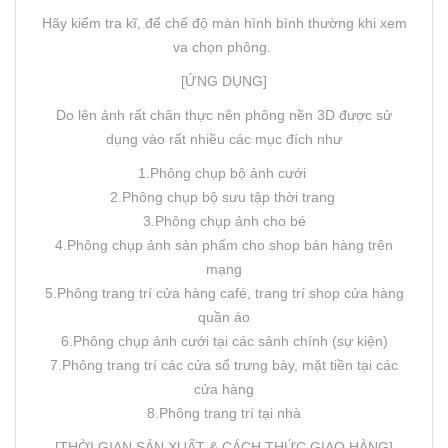
Hãy kiểm tra kĩ, để chế độ màn hình bình thường khi xem
va chọn phông.
[ỨNG DỤNG]
Do lên ảnh rất chân thực nên phông nền 3D được sử
dụng vào rất nhiều các mục đích như
1.Phông chụp bộ ảnh cưới
2.Phông chụp bộ sưu tập thời trang
3.Phông chụp ảnh cho bé
4.Phông chụp ảnh sản phẩm cho shop bán hàng trên
mạng
5.Phông trang trí cửa hàng café, trang trí shop cửa hàng
quần áo
6.Phông chụp ảnh cưới tại các sảnh chính (sự kiện)
7.Phông trang trí các cửa sổ trưng bày, mặt tiền tại các
cửa hàng
8.Phông trang trí tại nhà
[THỜI GIAN SẢN XUẤT & CÁCH THỨC GIAO HÀNG]