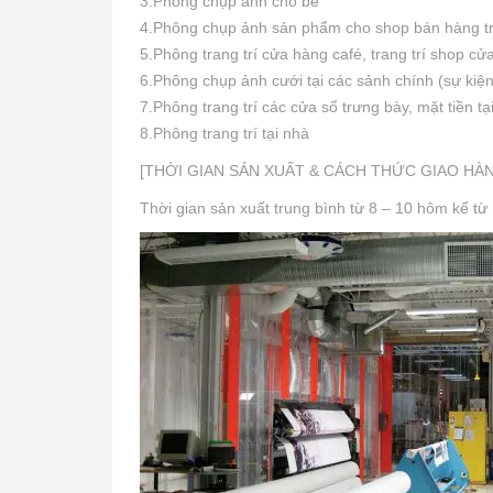
3.Phông chụp ảnh cho bé
4.Phông chụp ảnh sản phẩm cho shop bán hàng t
5.Phông trang trí cửa hàng café, trang trí shop c
6.Phông chụp ảnh cưới tại các sảnh chính (sự kiện
7.Phông trang trí các cửa sổ trưng bày, mặt tiền t
8.Phông trang trí tại nhà
[THỜI GIAN SẢN XUẤT & CÁCH THỨC GIAO HÀ
Thời gian sản xuất trung bình từ 8 – 10 hôm kể từ