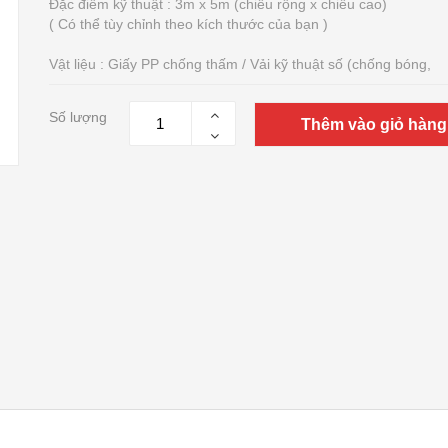
Đặc điểm kỹ thuật : 3m x 5m (chiều rộng x chiều cao)
( Có thể tùy chỉnh theo kích thước của bạn )
Vật liệu : Giấy PP chống thấm / Vải kỹ thuật số (chống bóng,
Số lượng
Thêm vào giỏ hàng