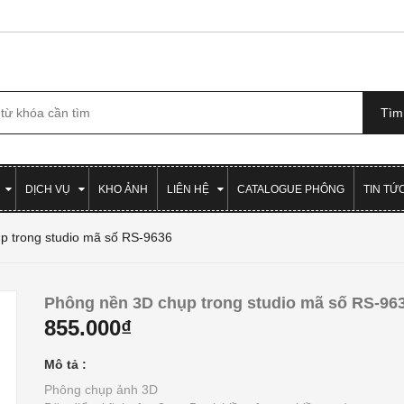
DỊCH VỤ
KHO ẢNH
LIÊN HỆ
CATALOGUE PHÔNG
TIN TỨ
p trong studio mã số RS-9636
Phông nền 3D chụp trong studio mã số RS-96
855.000₫
Mô tả :
Phông chụp ảnh 3D