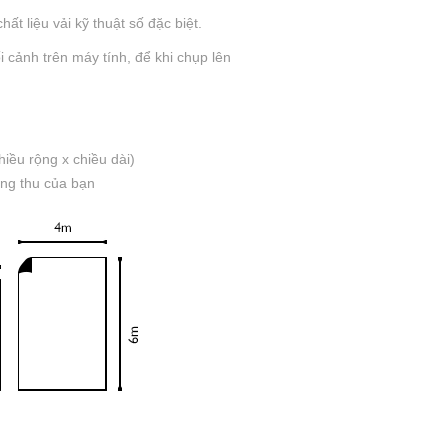
ất liệu vải kỹ thuật số đặc biệt.
 cảnh trên máy tính, để khi chụp lên
iều rộng x chiều dài)
òng thu của bạn