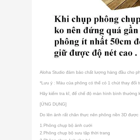
Aloha Studio đảm bảo chất lượng hàng đầu cho ph
*Lưu ý : Màu của phông có thể có 1 chút thay đổi 
Hãy kiểm tra kĩ, để chế độ màn hình bình thường
[ỨNG DỤNG]
Do lên ảnh rất chân thực nên phông nền 3D được 
1.Phông chụp bộ ảnh cưới
2.Phông chụp bộ sưu tập thời trang