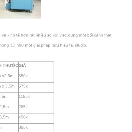
và kinh tế hơn rất nhiều so với việc dựng một bối cảnh thật.
hông 3D như một giải pháp hữu hiệu tại studio.
H THƯỚC
GIÁ
m x2,5m
350k
 x 3,5m
575k
x 5m
1155k
x2,5m
285k
x3,5m
450k
m
855k