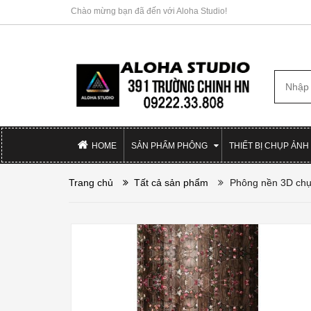
Chào mừng bạn đã đến với Aloha Studio!
HOME
SẢN PHẨM PHÔNG
THIẾT BỊ CHỤP ẢNH
Trang chủ
Tất cả sản phẩm
Phông nền 3D chụ