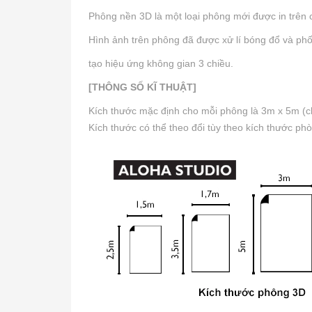
Phông nền 3D là một loại phông mới được in trên ch
Hình ảnh trên phông đã được xử lí bóng đổ và phối
tạo hiệu ứng không gian 3 chiều.
[THÔNG SỐ KĨ THUẬT]
Kích thước mặc định cho mỗi phông là 3m x 5m (ch
Kích thước có thể theo đổi tùy theo kích thước ph