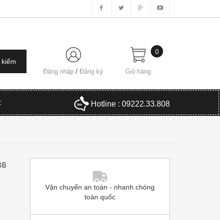
0
Đăng nhập
/
Đăng ký
Giỏ hàng
C
Hotline : 09222.33.808
36
Vận chuyển an toàn - nhanh chóng
toàn quốc