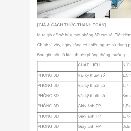
[GIÁ & CÁCH THỨC THANH TOÁN]
Mức giá để sở hữu một phông 3D cực rẻ. Tiết kiệm 
Chính vì vậy, ngày càng có nhiều người sử dụng p
Báo giá một số kích thước phông thông thường :
CHẤT LIỆU
KÍC
PHÔNG 3D
Vải kỹ thuật số
1,5
PHÔNG 3D
Vải kỹ thuật số
1,7m
PHÔNG 3D
Vải kỹ thuật số
3m 
PHÔNG 3D
Giấy ảnh PP
1,5
PHÔNG 3D
Giấy ảnh PP
1,7
PHÔNG 3D
Giấy ảnh PP
3x5