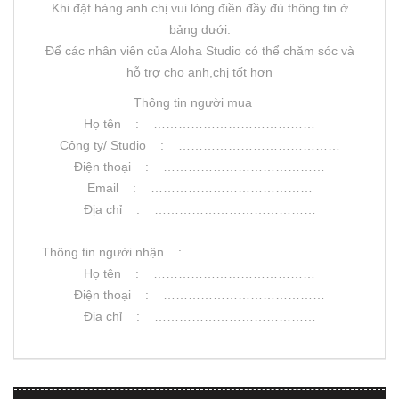
Khi đặt hàng anh chị vui lòng điền đầy đủ thông tin ở
bảng dưới.
Để các nhân viên của Aloha Studio có thể chăm sóc và
hỗ trợ cho anh,chị tốt hơn
Thông tin người mua
Họ tên : …………………………………
Công ty/ Studio : …………………………………
Điện thoại : …………………………………
Email : …………………………………
Địa chỉ : …………………………………
Thông tin người nhận : …………………………………
Họ tên : …………………………………
Điện thoại : …………………………………
Địa chỉ : …………………………………