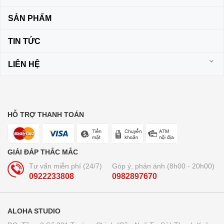
SẢN PHẨM
TIN TỨC
LIÊN HỆ
HỖ TRỢ THANH TOÁN
GIẢI ĐÁP THẮC MẮC
Tư vấn miễn phí (24/7)
Góp ý, phản ánh (8h00 - 20h00)
0922233808
0982897670
ALOHA STUDIO