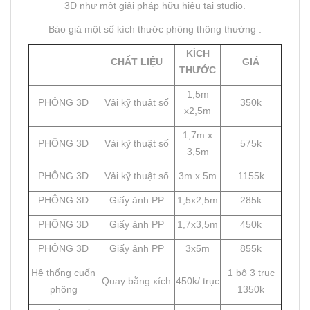
3D như một giải pháp hữu hiệu tại studio.
Báo giá một số kích thước phông thông thường :
KÍCH
CHẤT LIỆU
GIÁ
THƯỚC
1,5m
PHÔNG 3D
Vải kỹ thuật số
350k
x2,5m
1,7m x
PHÔNG 3D
Vải kỹ thuật số
575k
3,5m
PHÔNG 3D
Vải kỹ thuật số
3m x 5m
1155k
PHÔNG 3D
Giấy ảnh PP
1,5x2,5m
285k
PHÔNG 3D
Giấy ảnh PP
1,7x3,5m
450k
PHÔNG 3D
Giấy ảnh PP
3x5m
855k
Hệ thống cuốn
1 bộ 3 trục
Quay bằng xích
450k/ trục
phông
1350k