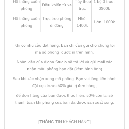
Hệ thống cuốn
Tùy theo
1 bộ 3 trục :
Điều khiển từ xa
phông
trục
3900k
Hệ thống cuốn
Trục treo phông
Nhỏ:
Lớn: 1600k
phông
di động
1400k
Khi có nhu cầu đặt hàng, bạn chỉ cần gửi cho chúng tôi
mã số phông được in trên hình.
Nhân viên của Aloha Studio sẽ trả lời và gửi mail xác
nhận mẫu phông bạn đặt (kèm hình ảnh)
Sau khi xác nhận xong mã phông. Bạn vui lòng tiến hành
đặt cọc trước 50% giá trị đơn hàng,
để đơn hàng của bạn được thực hiện. 50% còn lại sẽ
thanh toán khi phông của bạn đã được sản xuất xong.
[THÔNG TIN KHÁCH HÀNG]