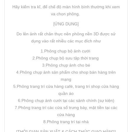
Hãy kiểm tra kĩ, để chế độ màn hình bình thường khi xem
va chọn phông.
[ỨNG DỤNG]
Do lên ảnh rất chân thực nên phông nền 3D được sử
dụng vào rất nhiều các mục đích như
1.Phông chụp bộ ảnh cưới
2.Phông chụp bộ sưu tập thời trang
3.Phông chụp ảnh cho bé
4.Phông chụp ảnh sản phẩm cho shop bán hàng trên
mạng
5.Phông trang trí cửa hàng café, trang trí shop cửa hàng
quần áo
6.Phông chụp ảnh cưới tại các sảnh chính (sự kiện)
7.Phông trang trí các cửa sổ trưng bày, mặt tiền tại các
cửa hàng
8.Phông trang trí tại nhà
[THỜI GIAN SẢN XUẤT & CÁCH THỨC GIAO HÀNG]