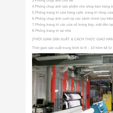
3.Phông chụp ảnh cho bé
4.Phông chụp ảnh sản phẩm cho shop bán hàng t
5.Phông trang trí cửa hàng café, trang trí shop c
6.Phông chụp ảnh cưới tại các sảnh chính (sự kiện
7.Phông trang trí các cửa sổ trưng bày, mặt tiền t
8.Phông trang trí tại nhà
[THỜI GIAN SẢN XUẤT & CÁCH THỨC GIAO HÀ
Thời gian sản xuất trung bình từ 8 – 10 hôm kể từ