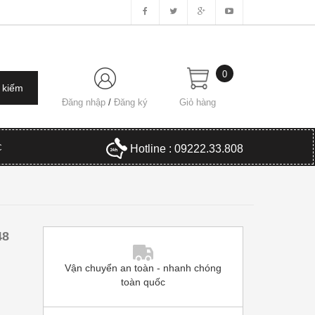
0
Đăng nhập
/
Đăng ký
Giỏ hàng
C
Hotline : 09222.33.808
48
Vận chuyển an toàn - nhanh chóng
toàn quốc