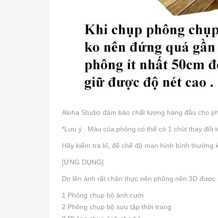
Aloha Studio đảm bảo chất lượng hàng đầu cho ph
*Lưu ý : Màu của phông có thể có 1 chút thay đổi 
Hãy kiểm tra kĩ, để chế độ màn hình bình thường
[ỨNG DỤNG]
Do lên ảnh rất chân thực nên phông nền 3D được 
1.Phông chụp bộ ảnh cưới
2.Phông chụp bộ sưu tập thời trang