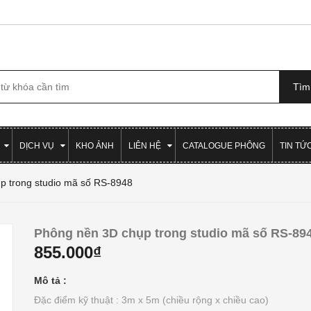
DỊCH VỤ
KHO ẢNH
LIÊN HỆ
CATALOGUE PHÔNG
TIN TỨ
p trong studio mã số RS-8948
Phông nền 3D chụp trong studio mã số RS-89
855.000₫
Mô tả :
Đặc điểm kỹ thuật : 3m x 5m (chiều rộng x chiều cao)