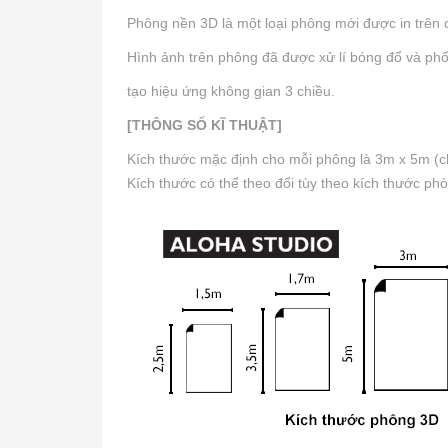
Phông nền 3D là một loại phông mới được in trên ch
Hình ảnh trên phông đã được xử lí bóng đổ và phối
tạo hiệu ứng không gian 3 chiều.
[THÔNG SỐ KĨ THUẬT]
Kích thước mặc định cho mỗi phông là 3m x 5m (ch
Kích thước có thể theo đổi tùy theo kích thước ph