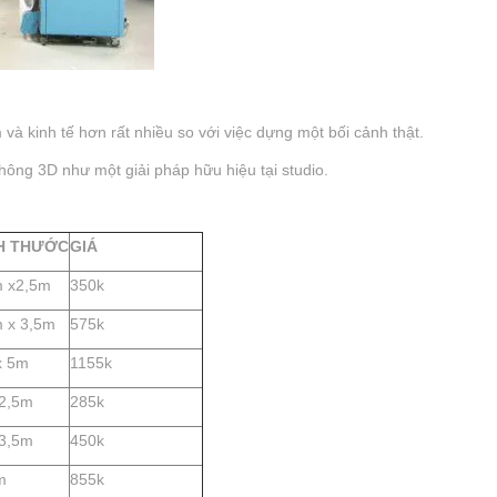
và kinh tế hơn rất nhiều so với việc dựng một bối cảnh thật.
hông 3D như một giải pháp hữu hiệu tại studio.
H THƯỚC
GIÁ
m x2,5m
350k
 x 3,5m
575k
x 5m
1155k
x2,5m
285k
x3,5m
450k
m
855k