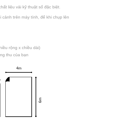
ất liệu vải kỹ thuật số đặc biệt.
 cảnh trên máy tính, để khi chụp lên
iều rộng x chiều dài)
òng thu của bạn