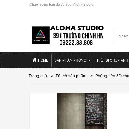
Chào mừng bạn đã đến với Aloha Studio!
HOME
SẢN PHẨM PHÔNG
THIẾT BỊ CHỤP ẢNH
Trang chủ
Tất cả sản phẩm
Phông nền 3D chụ