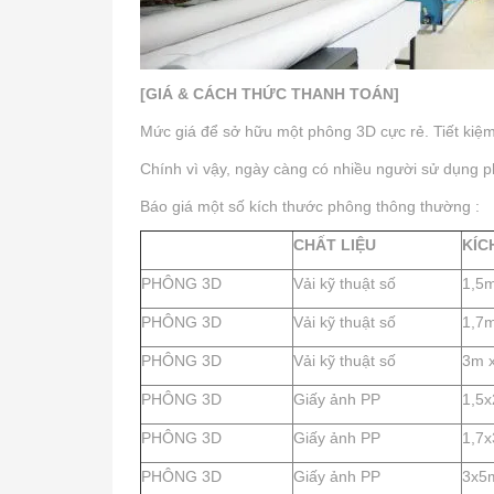
[GIÁ & CÁCH THỨC THANH TOÁN]
Mức giá để sở hữu một phông 3D cực rẻ. Tiết kiệm 
Chính vì vậy, ngày càng có nhiều người sử dụng p
Báo giá một số kích thước phông thông thường :
CHẤT LIỆU
KÍC
PHÔNG 3D
Vải kỹ thuật số
1,5
PHÔNG 3D
Vải kỹ thuật số
1,7m
PHÔNG 3D
Vải kỹ thuật số
3m 
PHÔNG 3D
Giấy ảnh PP
1,5
PHÔNG 3D
Giấy ảnh PP
1,7
PHÔNG 3D
Giấy ảnh PP
3x5