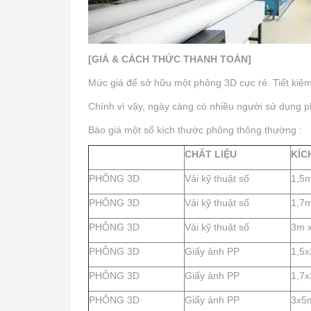
[GIÁ & CÁCH THỨC THANH TOÁN]
Mức giá để sở hữu một phông 3D cực rẻ. Tiết kiệm 
Chính vì vậy, ngày càng có nhiều người sử dụng p
Báo giá một số kích thước phông thông thường :
CHẤT LIỆU
KÍC
PHÔNG 3D
Vải kỹ thuật số
1,5
PHÔNG 3D
Vải kỹ thuật số
1,7m
PHÔNG 3D
Vải kỹ thuật số
3m 
PHÔNG 3D
Giấy ảnh PP
1,5
PHÔNG 3D
Giấy ảnh PP
1,7
PHÔNG 3D
Giấy ảnh PP
3x5