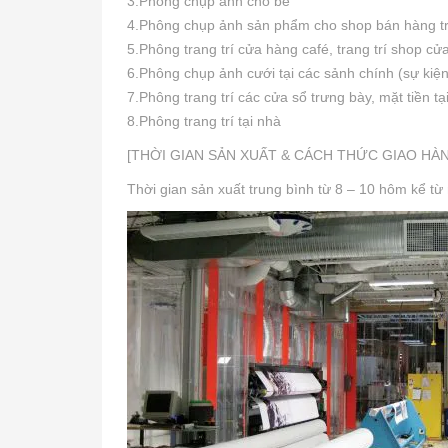
3.Phông chụp ảnh cho bé
4.Phông chụp ảnh sản phẩm cho shop bán hàng t
5.Phông trang trí cửa hàng café, trang trí shop c
6.Phông chụp ảnh cưới tại các sảnh chính (sự kiện
7.Phông trang trí các cửa sổ trưng bày, mặt tiền t
8.Phông trang trí tại nhà
[THỜI GIAN SẢN XUẤT & CÁCH THỨC GIAO HÀ
Thời gian sản xuất trung bình từ 8 – 10 hôm kể từ