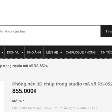
DỊCH VỤ
KHO ẢNH
LIÊN HỆ
CATALOGUE PHÔNG
TIN TỨ
p trong studio mã số RS-8524
Phông nền 3D chụp trong studio mã số RS-85
855.000₫
Mô tả :
Đặc điểm kỹ thuật : 3m x 5m (chiều rộng x chiều cao)