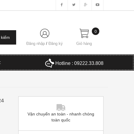
0
Đăng nhập
/
Đăng ký
Giỏ hàng
C
Hotline : 09222.33.808
24
Vận chuyển an toàn - nhanh chóng
toàn quốc