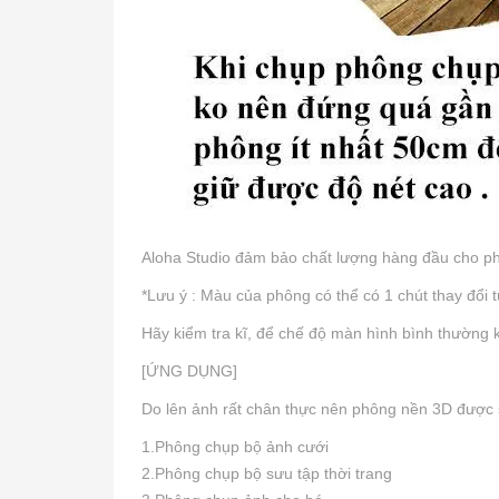
Aloha Studio đảm bảo chất lượng hàng đầu cho ph
*Lưu ý : Màu của phông có thể có 1 chút thay đổi 
Hãy kiểm tra kĩ, để chế độ màn hình bình thường
[ỨNG DỤNG]
Do lên ảnh rất chân thực nên phông nền 3D được 
1.Phông chụp bộ ảnh cưới
2.Phông chụp bộ sưu tập thời trang