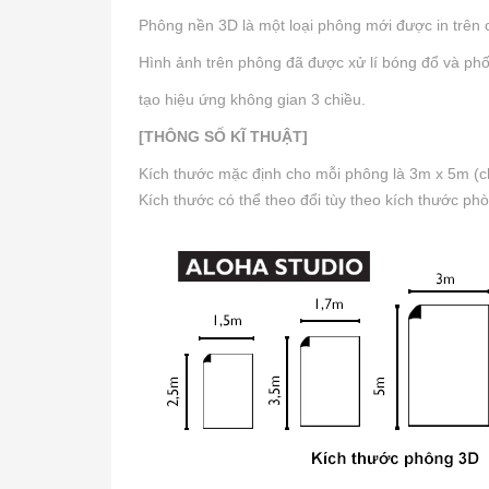
Phông nền 3D là một loại phông mới được in trên ch
Hình ảnh trên phông đã được xử lí bóng đổ và phối
tạo hiệu ứng không gian 3 chiều.
[THÔNG SỐ KĨ THUẬT]
Kích thước mặc định cho mỗi phông là 3m x 5m (ch
Kích thước có thể theo đổi tùy theo kích thước ph