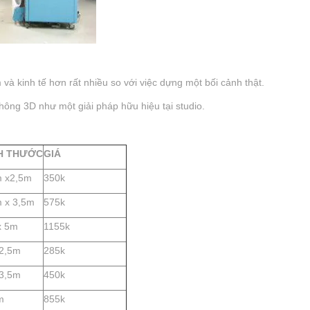
và kinh tế hơn rất nhiều so với việc dựng một bối cảnh thật.
hông 3D như một giải pháp hữu hiệu tại studio.
H THƯỚC
GIÁ
m x2,5m
350k
 x 3,5m
575k
x 5m
1155k
x2,5m
285k
x3,5m
450k
m
855k