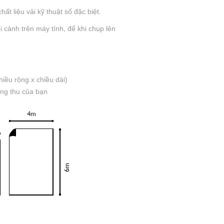
ất liệu vải kỹ thuật số đặc biệt.
 cảnh trên máy tính, để khi chụp lên
iều rộng x chiều dài)
òng thu của bạn