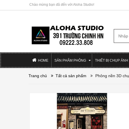
Chào mừng bạn đã đến với Aloha Studio!
HOME
SẢN PHẨM PHÔNG
THIẾT BỊ CHỤP ẢNH
Trang chủ
Tất cả sản phẩm
Phông nền 3D chụ