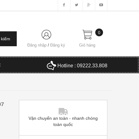
0
Đăng nhập
/
Đăng ký
Giỏ hàng
C
Hotline : 09222.33.808
97
Vận chuyển an toàn - nhanh chóng
toàn quốc