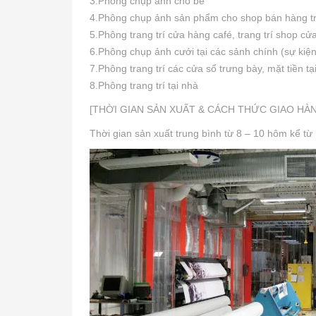
3.Phông chụp ảnh cho bé
4.Phông chụp ảnh sản phẩm cho shop bán hàng t
5.Phông trang trí cửa hàng café, trang trí shop c
6.Phông chụp ảnh cưới tại các sảnh chính (sự kiện
7.Phông trang trí các cửa sổ trưng bày, mặt tiền t
8.Phông trang trí tại nhà
[THỜI GIAN SẢN XUẤT & CÁCH THỨC GIAO HÀ
Thời gian sản xuất trung bình từ 8 – 10 hôm kể từ