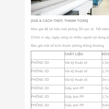
[GIÁ & CÁCH THỨC THANH TOÁN]
Mức giá để sở hữu một phông 3D cực rẻ. Tiết kiệm 
Chính vì vậy, ngày càng có nhiều người sử dụng p
Báo giá một số kích thước phông thông thường :
CHẤT LIỆU
KÍC
PHÔNG 3D
Vải kỹ thuật số
1,5
PHÔNG 3D
Vải kỹ thuật số
1,7m
PHÔNG 3D
Vải kỹ thuật số
3m 
PHÔNG 3D
Giấy ảnh PP
1,5
PHÔNG 3D
Giấy ảnh PP
1,7
PHÔNG 3D
Giấy ảnh PP
3x5