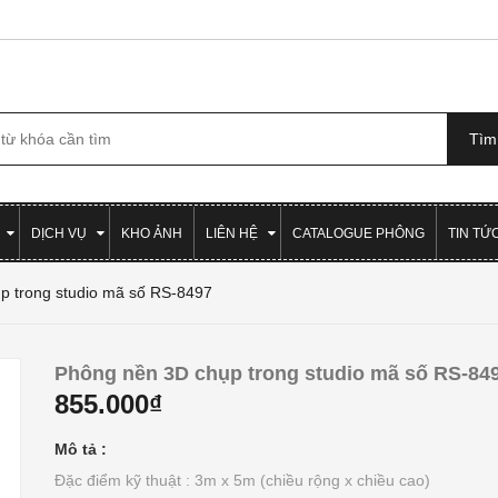
DỊCH VỤ
KHO ẢNH
LIÊN HỆ
CATALOGUE PHÔNG
TIN TỨ
p trong studio mã số RS-8497
Phông nền 3D chụp trong studio mã số RS-84
855.000₫
Mô tả :
Đặc điểm kỹ thuật : 3m x 5m (chiều rộng x chiều cao)