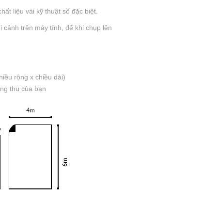
ất liệu vải kỹ thuật số đặc biệt.
 cảnh trên máy tính, để khi chụp lên
iều rộng x chiều dài)
òng thu của bạn