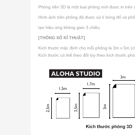
Phông nền 3D là một loại phông mới được in trên ch
Hình ảnh trên phông đã được xử lí bóng đổ và phối
tạo hiệu ứng không gian 3 chiều.
[THÔNG SỐ KĨ THUẬT]
Kích thước mặc định cho mỗi phông là 3m x 5m (ch
Kích thước có thể theo đổi tùy theo kích thước ph