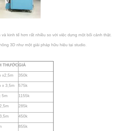
và kinh tế hơn rất nhiều so với việc dựng một bối cảnh thật.
hông 3D như một giải pháp hữu hiệu tại studio.
H THƯỚC
GIÁ
m x2,5m
350k
 x 3,5m
575k
x 5m
1155k
x2,5m
285k
x3,5m
450k
m
855k