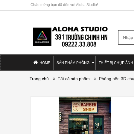
Chào mừng bạn đã đến với Aloha Studio!
HOME
SẢN PHẨM PHÔNG
THIẾT BỊ CHỤP ẢNH
Trang chủ
Tất cả sản phẩm
Phông nền 3D chụ