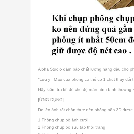
Aloha Studio đảm bảo chất lượng hàng đầu cho ph
*Lưu ý : Màu của phông có thể có 1 chút thay đổi 
Hãy kiểm tra kĩ, để chế độ màn hình bình thường
[ỨNG DỤNG]
Do lên ảnh rất chân thực nên phông nền 3D được 
1.Phông chụp bộ ảnh cưới
2.Phông chụp bộ sưu tập thời trang