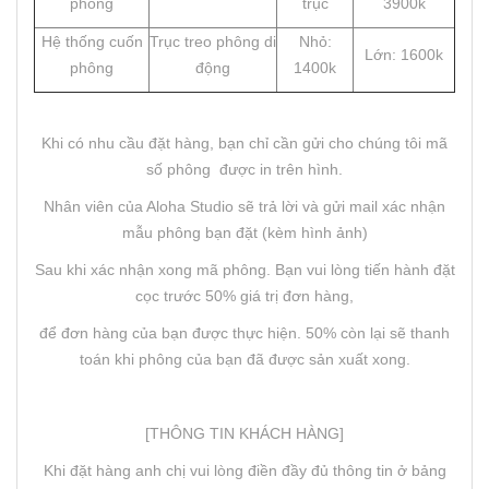
phông
trục
3900k
Hệ thống cuốn
Trục treo phông di
Nhỏ:
Lớn: 1600k
phông
động
1400k
Khi có nhu cầu đặt hàng, bạn chỉ cần gửi cho chúng tôi mã
số phông được in trên hình.
Nhân viên của Aloha Studio sẽ trả lời và gửi mail xác nhận
mẫu phông bạn đặt (kèm hình ảnh)
Sau khi xác nhận xong mã phông. Bạn vui lòng tiến hành đặt
cọc trước 50% giá trị đơn hàng,
để đơn hàng của bạn được thực hiện. 50% còn lại sẽ thanh
toán khi phông của bạn đã được sản xuất xong.
[THÔNG TIN KHÁCH HÀNG]
Khi đặt hàng anh chị vui lòng điền đầy đủ thông tin ở bảng