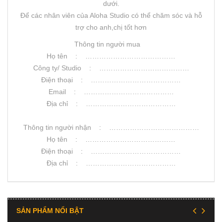
dưới.
Để các nhân viên của Aloha Studio có thể chăm sóc và hỗ
trợ cho anh,chị tốt hơn
Thông tin người mua
Họ tên : …………………………………
Công ty/ Studio : …………………………………
Điện thoại : …………………………………
Email : …………………………………
Địa chỉ : …………………………………
Thông tin người nhận : …………………………………
Họ tên : …………………………………
Điện thoại : …………………………………
Địa chỉ : …………………………………
SẢN PHẨM NỔI BẬT