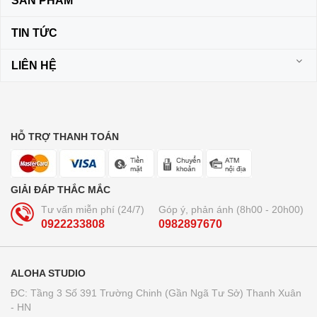
SẢN PHẨM
TIN TỨC
LIÊN HỆ
HỖ TRỢ THANH TOÁN
GIẢI ĐÁP THẮC MẮC
Tư vấn miễn phí (24/7)
Góp ý, phản ánh (8h00 - 20h00)
0922233808
0982897670
ALOHA STUDIO
ĐC: Tầng 3 Số 391 Trường Chinh (Gần Ngã Tư Sở) Thanh Xuân
- HN