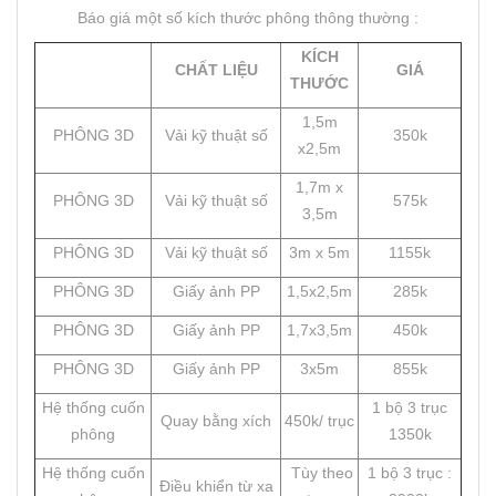
Báo giá một số kích thước phông thông thường :
KÍCH
CHẤT LIỆU
GIÁ
THƯỚC
1,5m
PHÔNG 3D
Vải kỹ thuật số
350k
x2,5m
1,7m x
PHÔNG 3D
Vải kỹ thuật số
575k
3,5m
PHÔNG 3D
Vải kỹ thuật số
3m x 5m
1155k
PHÔNG 3D
Giấy ảnh PP
1,5x2,5m
285k
PHÔNG 3D
Giấy ảnh PP
1,7x3,5m
450k
PHÔNG 3D
Giấy ảnh PP
3x5m
855k
Hệ thống cuốn
1 bộ 3 trục
Quay bằng xích
450k/ trục
phông
1350k
Hệ thống cuốn
Tùy theo
1 bộ 3 trục :
Điều khiển từ xa