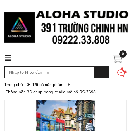
0
Trang chủ
Tất cả sản phẩm
Phông nền 3D chụp trong studio mã số RS-7698