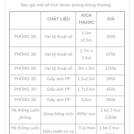
Báo giá một số kích thước phông thông thường :
KÍCH
CHẤT LIỆU
GIÁ
THƯỚC
1,5m
PHÔNG 3D
Vải kỹ thuật số
350k
x2,5m
1,7m x
PHÔNG 3D
Vải kỹ thuật số
575k
3,5m
PHÔNG 3D
Vải kỹ thuật số
3m x 5m
1155k
PHÔNG 3D
Giấy ảnh PP
1,5x2,5m
285k
PHÔNG 3D
Giấy ảnh PP
1,7x3,5m
450k
PHÔNG 3D
Giấy ảnh PP
3x5m
855k
Hệ thống cuốn
1 bộ 3 trục
Quay bằng xích
450k/ trục
phông
1350k
Hệ thống cuốn
Tùy theo
1 bộ 3 trục :
Điều khiển từ xa