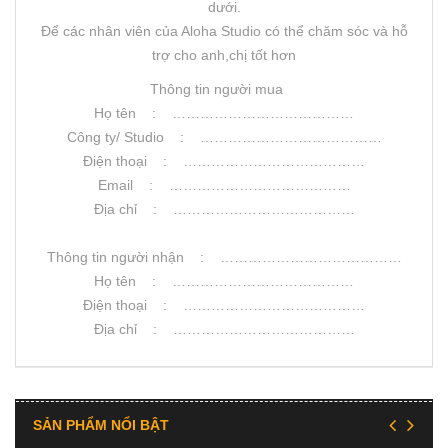
dưới.
Để các nhân viên của Aloha Studio có thể chăm sóc và hỗ
trợ cho anh,chị tốt hơn
Thông tin người mua
Họ tên : …………………………………
Công ty/ Studio : …………………………………
Điện thoại : …………………………………
Email : …………………………………
Địa chỉ : …………………………………
Thông tin người nhận : …………………………………
Họ tên : …………………………………
Điện thoại : …………………………………
Địa chỉ : …………………………………
SẢN PHẨM NỔI BẬT