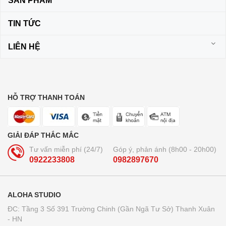
SẢN PHẨM
TIN TỨC
LIÊN HỆ
HỖ TRỢ THANH TOÁN
GIẢI ĐÁP THẮC MẮC
Tư vấn miễn phí (24/7)
Góp ý, phản ánh (8h00 - 20h00)
0922233808
0982897670
ALOHA STUDIO
ĐC: Tầng 3 Số 391 Trường Chinh (Gần Ngã Tư Sở) Thanh Xuân
- HN