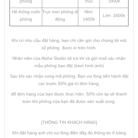
phông
trục
3900k
Hệ thống cuốn
Trục treo phông di
Nhỏ:
Lớn: 1600k
phông
động
1400k
Khi có nhu cầu đặt hàng, bạn chỉ cần gửi cho chúng tôi mã
số phông được in trên hình.
Nhân viên của Aloha Studio sẽ trả lời và gửi mail xác nhận
mẫu phông bạn đặt (kèm hình ảnh)
Sau khi xác nhận xong mã phông. Bạn vui lòng tiến hành đặt
cọc trước 50% giá trị đơn hàng,
để đơn hàng của bạn được thực hiện. 50% còn lại sẽ thanh
toán khi phông của bạn đã được sản xuất xong.
[THÔNG TIN KHÁCH HÀNG]
Khi đặt hàng anh chị vui lòng điền đầy đủ thông tin ở bảng