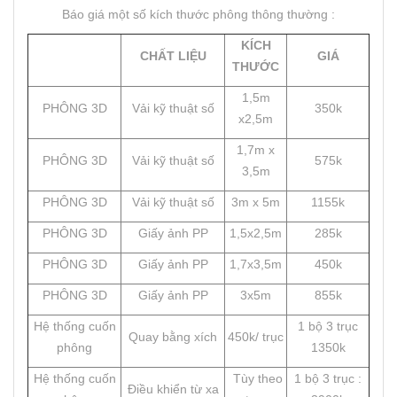
Báo giá một số kích thước phông thông thường :
KÍCH
CHẤT LIỆU
GIÁ
THƯỚC
1,5m
PHÔNG 3D
Vải kỹ thuật số
350k
x2,5m
1,7m x
PHÔNG 3D
Vải kỹ thuật số
575k
3,5m
PHÔNG 3D
Vải kỹ thuật số
3m x 5m
1155k
PHÔNG 3D
Giấy ảnh PP
1,5x2,5m
285k
PHÔNG 3D
Giấy ảnh PP
1,7x3,5m
450k
PHÔNG 3D
Giấy ảnh PP
3x5m
855k
Hệ thống cuốn
1 bộ 3 trục
Quay bằng xích
450k/ trục
phông
1350k
Hệ thống cuốn
Tùy theo
1 bộ 3 trục :
Điều khiển từ xa