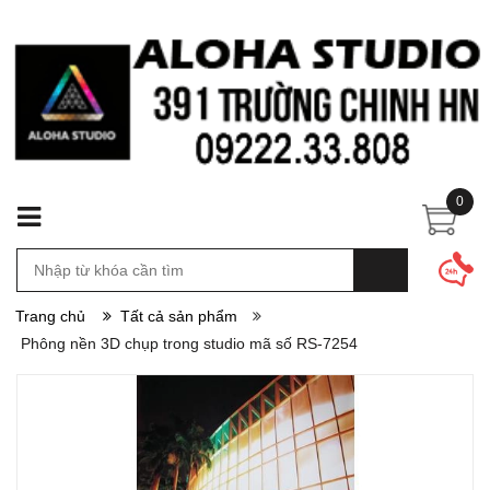
0
Trang chủ
Tất cả sản phẩm
Phông nền 3D chụp trong studio mã số RS-7254