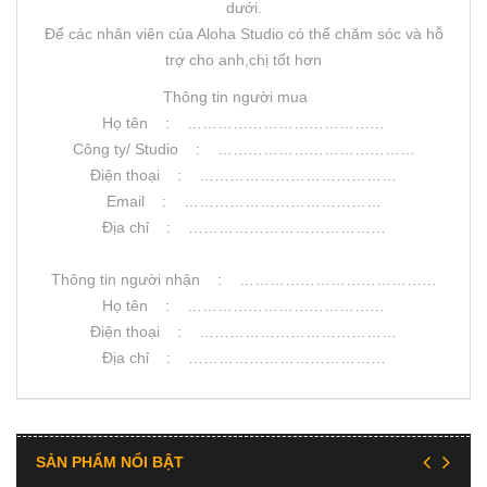
dưới.
Để các nhân viên của Aloha Studio có thể chăm sóc và hỗ
trợ cho anh,chị tốt hơn
Thông tin người mua
Họ tên : …………………………………
Công ty/ Studio : …………………………………
Điện thoại : …………………………………
Email : …………………………………
Địa chỉ : …………………………………
Thông tin người nhận : …………………………………
Họ tên : …………………………………
Điện thoại : …………………………………
Địa chỉ : …………………………………
SẢN PHẨM NỔI BẬT