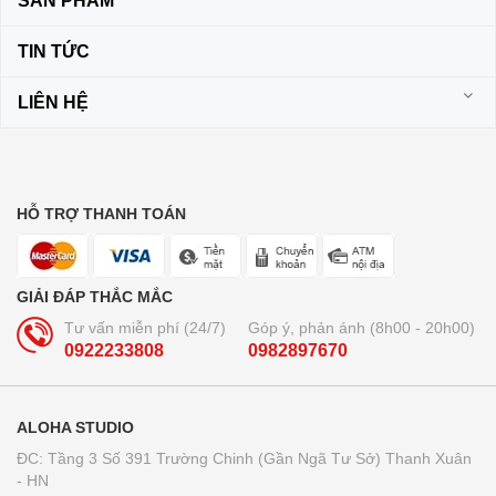
SẢN PHẨM
TIN TỨC
LIÊN HỆ
HỖ TRỢ THANH TOÁN
GIẢI ĐÁP THẮC MẮC
Tư vấn miễn phí (24/7)
Góp ý, phản ánh (8h00 - 20h00)
0922233808
0982897670
ALOHA STUDIO
ĐC: Tầng 3 Số 391 Trường Chinh (Gần Ngã Tư Sở) Thanh Xuân
- HN