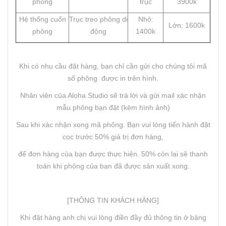
phông
trục
3900k
Hệ thống cuốn
Trục treo phông di
Nhỏ:
Lớn: 1600k
phông
động
1400k
Khi có nhu cầu đặt hàng, bạn chỉ cần gửi cho chúng tôi mã
số phông được in trên hình.
Nhân viên của Aloha Studio sẽ trả lời và gửi mail xác nhận
mẫu phông bạn đặt (kèm hình ảnh)
Sau khi xác nhận xong mã phông. Bạn vui lòng tiến hành đặt
cọc trước 50% giá trị đơn hàng,
để đơn hàng của bạn được thực hiện. 50% còn lại sẽ thanh
toán khi phông của bạn đã được sản xuất xong.
[THÔNG TIN KHÁCH HÀNG]
Khi đặt hàng anh chị vui lòng điền đầy đủ thông tin ở bảng