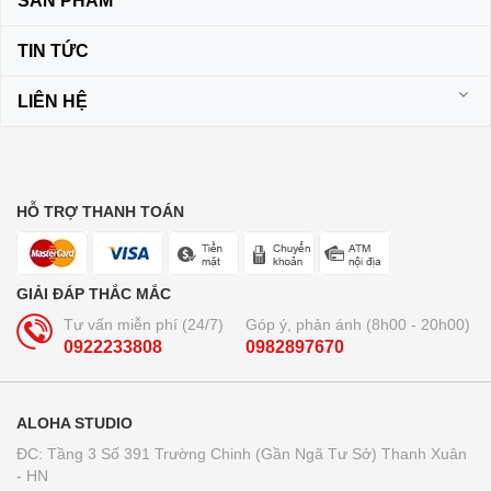
SẢN PHẨM
TIN TỨC
LIÊN HỆ
HỖ TRỢ THANH TOÁN
GIẢI ĐÁP THẮC MẮC
Tư vấn miễn phí (24/7)
Góp ý, phản ánh (8h00 - 20h00)
0922233808
0982897670
ALOHA STUDIO
ĐC: Tầng 3 Số 391 Trường Chinh (Gần Ngã Tư Sở) Thanh Xuân
- HN