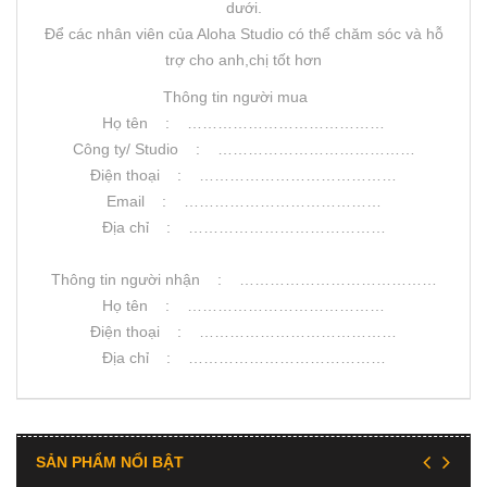
dưới.
Để các nhân viên của Aloha Studio có thể chăm sóc và hỗ
trợ cho anh,chị tốt hơn
Thông tin người mua
Họ tên : …………………………………
Công ty/ Studio : …………………………………
Điện thoại : …………………………………
Email : …………………………………
Địa chỉ : …………………………………
Thông tin người nhận : …………………………………
Họ tên : …………………………………
Điện thoại : …………………………………
Địa chỉ : …………………………………
SẢN PHẨM NỔI BẬT