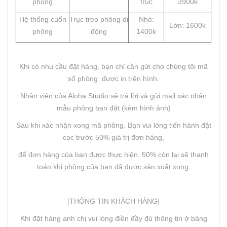
phông
trục
3900k
Hệ thống cuốn
Trục treo phông di
Nhỏ:
Lớn: 1600k
phông
động
1400k
Khi có nhu cầu đặt hàng, bạn chỉ cần gửi cho chúng tôi mã
số phông được in trên hình.
Nhân viên của Aloha Studio sẽ trả lời và gửi mail xác nhận
mẫu phông bạn đặt (kèm hình ảnh)
Sau khi xác nhận xong mã phông. Bạn vui lòng tiến hành đặt
cọc trước 50% giá trị đơn hàng,
để đơn hàng của bạn được thực hiện. 50% còn lại sẽ thanh
toán khi phông của bạn đã được sản xuất xong.
[THÔNG TIN KHÁCH HÀNG]
Khi đặt hàng anh chị vui lòng điền đầy đủ thông tin ở bảng