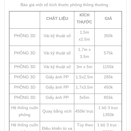
Báo giá một số kích thước phông thông thường :
KÍCH
CHẤT LIỆU
GIÁ
THƯỚC
1,5m
PHÔNG 3D
Vải kỹ thuật số
350k
x2,5m
1,7m x
PHÔNG 3D
Vải kỹ thuật số
575k
3,5m
PHÔNG 3D
Vải kỹ thuật số
3m x 5m
1155k
PHÔNG 3D
Giấy ảnh PP
1,5x2,5m
285k
PHÔNG 3D
Giấy ảnh PP
1,7x3,5m
450k
PHÔNG 3D
Giấy ảnh PP
3x5m
855k
Hệ thống cuốn
1 bộ 3 trục
Quay bằng xích
450k/ trục
phông
1350k
Hệ thống cuốn
Tùy theo
1 bộ 3 trục :
Điều khiển từ xa