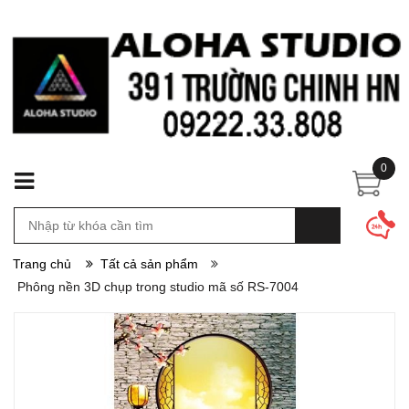
0
Trang chủ
Tất cả sản phẩm
Phông nền 3D chụp trong studio mã số RS-7004