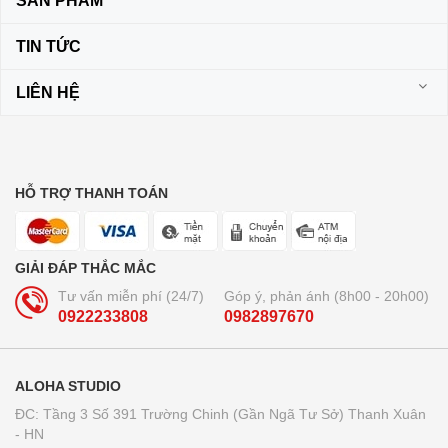
SẢN PHẨM
TIN TỨC
LIÊN HỆ
HỖ TRỢ THANH TOÁN
GIẢI ĐÁP THẮC MẮC
Tư vấn miễn phí (24/7)
Góp ý, phản ánh (8h00 - 20h00)
0922233808
0982897670
ALOHA STUDIO
ĐC: Tầng 3 Số 391 Trường Chinh (Gần Ngã Tư Sở) Thanh Xuân
- HN