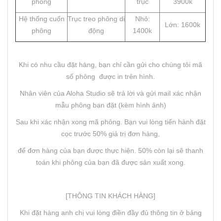
phông
trục
3900k
Hệ thống cuốn
Trục treo phông di
Nhỏ:
Lớn: 1600k
phông
động
1400k
Khi có nhu cầu đặt hàng, bạn chỉ cần gửi cho chúng tôi mã
số phông được in trên hình.
Nhân viên của Aloha Studio sẽ trả lời và gửi mail xác nhận
mẫu phông bạn đặt (kèm hình ảnh)
Sau khi xác nhận xong mã phông. Bạn vui lòng tiến hành đặt
cọc trước 50% giá trị đơn hàng,
để đơn hàng của bạn được thực hiện. 50% còn lại sẽ thanh
toán khi phông của bạn đã được sản xuất xong.
[THÔNG TIN KHÁCH HÀNG]
Khi đặt hàng anh chị vui lòng điền đầy đủ thông tin ở bảng