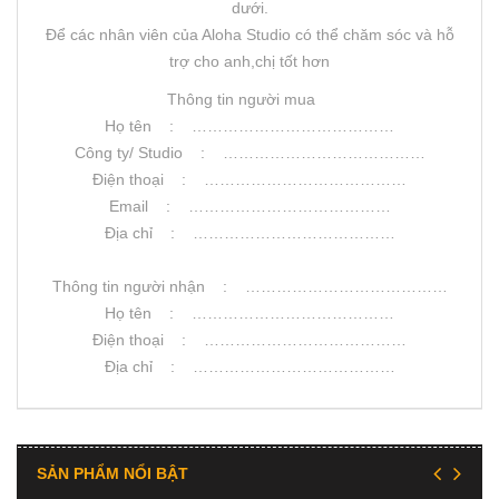
dưới.
Để các nhân viên của Aloha Studio có thể chăm sóc và hỗ
trợ cho anh,chị tốt hơn
Thông tin người mua
Họ tên : …………………………………
Công ty/ Studio : …………………………………
Điện thoại : …………………………………
Email : …………………………………
Địa chỉ : …………………………………
Thông tin người nhận : …………………………………
Họ tên : …………………………………
Điện thoại : …………………………………
Địa chỉ : …………………………………
SẢN PHẨM NỔI BẬT