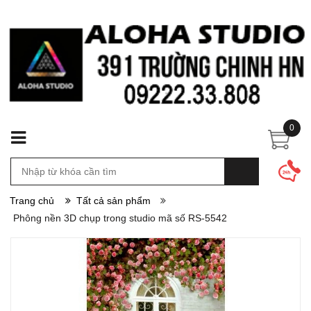
0
Trang chủ
Tất cả sản phẩm
Phông nền 3D chụp trong studio mã số RS-5542