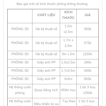
Báo giá một số kích thước phông thông thường :
KÍCH
CHẤT LIỆU
GIÁ
THƯỚC
1,5m
PHÔNG 3D
Vải kỹ thuật số
350k
x2,5m
1,7m x
PHÔNG 3D
Vải kỹ thuật số
575k
3,5m
PHÔNG 3D
Vải kỹ thuật số
3m x 5m
1155k
PHÔNG 3D
Giấy ảnh PP
1,5x2,5m
285k
PHÔNG 3D
Giấy ảnh PP
1,7x3,5m
450k
PHÔNG 3D
Giấy ảnh PP
3x5m
855k
Hệ thống cuốn
1 bộ 3 trục
Quay bằng xích
450k/ trục
phông
1350k
Hệ thống cuốn
Tùy theo
1 bộ 3 trục :
Điều khiển từ xa