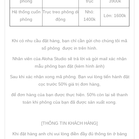
phông
trục
3900k
Hệ thống cuốn
Trục treo phông di
Nhỏ:
Lớn: 1600k
phông
động
1400k
Khi có nhu cầu đặt hàng, bạn chỉ cần gửi cho chúng tôi mã
số phông được in trên hình.
Nhân viên của Aloha Studio sẽ trả lời và gửi mail xác nhận
mẫu phông bạn đặt (kèm hình ảnh)
Sau khi xác nhận xong mã phông. Bạn vui lòng tiến hành đặt
cọc trước 50% giá trị đơn hàng,
để đơn hàng của bạn được thực hiện. 50% còn lại sẽ thanh
toán khi phông của bạn đã được sản xuất xong.
[THÔNG TIN KHÁCH HÀNG]
Khi đặt hàng anh chị vui lòng điền đầy đủ thông tin ở bảng