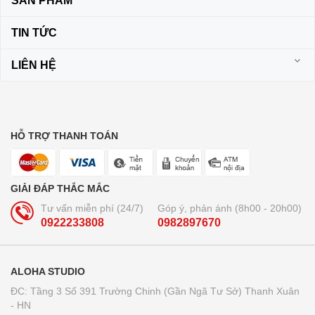
SẢN PHẨM
TIN TỨC
LIÊN HỆ
HỖ TRỢ THANH TOÁN
GIẢI ĐÁP THẮC MẮC
Tư vấn miễn phí (24/7)
Góp ý, phản ánh (8h00 - 20h00)
0922233808
0982897670
ALOHA STUDIO
ĐC: Tầng 3 Số 391 Trường Chinh (Gần Ngã Tư Sở) Thanh Xuân
- HN