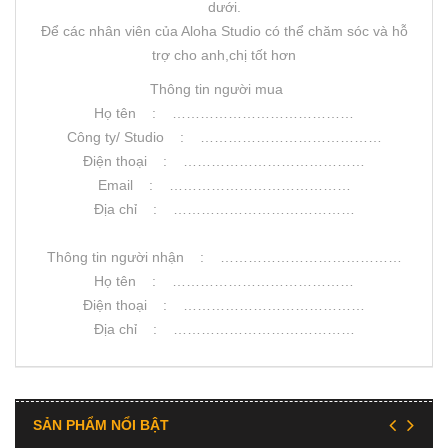
dưới.
Để các nhân viên của Aloha Studio có thể chăm sóc và hỗ
trợ cho anh,chị tốt hơn
Thông tin người mua
Họ tên : …………………………………
Công ty/ Studio : …………………………………
Điện thoại : …………………………………
Email : …………………………………
Địa chỉ : …………………………………
Thông tin người nhận : …………………………………
Họ tên : …………………………………
Điện thoại : …………………………………
Địa chỉ : …………………………………
SẢN PHẨM NỔI BẬT