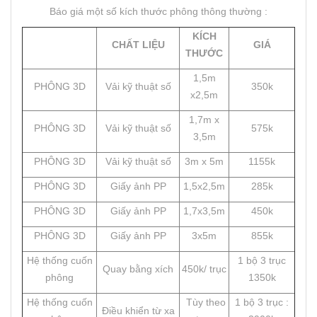
Báo giá một số kích thước phông thông thường :
KÍCH
CHẤT LIỆU
GIÁ
THƯỚC
1,5m
PHÔNG 3D
Vải kỹ thuật số
350k
x2,5m
1,7m x
PHÔNG 3D
Vải kỹ thuật số
575k
3,5m
PHÔNG 3D
Vải kỹ thuật số
3m x 5m
1155k
PHÔNG 3D
Giấy ảnh PP
1,5x2,5m
285k
PHÔNG 3D
Giấy ảnh PP
1,7x3,5m
450k
PHÔNG 3D
Giấy ảnh PP
3x5m
855k
Hệ thống cuốn
1 bộ 3 trục
Quay bằng xích
450k/ trục
phông
1350k
Hệ thống cuốn
Tùy theo
1 bộ 3 trục :
Điều khiển từ xa