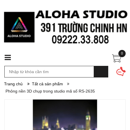
0
Trang chủ
Tất cả sản phẩm
Phông nền 3D chụp trong studio mã số RS-2635