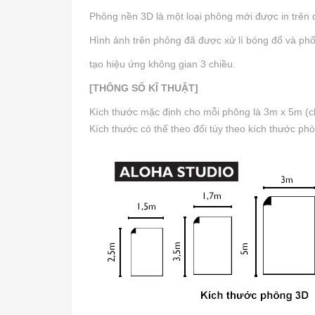
Phông nền 3D là một loại phông mới được in trên ch
Hình ảnh trên phông đã được xử lí bóng đổ và phối
tạo hiệu ứng không gian 3 chiều.
[THÔNG SỐ KĨ THUẬT]
Kích thước mặc định cho mỗi phông là 3m x 5m (ch
Kích thước có thể theo đổi tùy theo kích thước ph