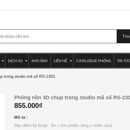
DỊCH VỤ
KHO ẢNH
LIÊN HỆ
CATALOGUE PHÔNG
TIN TỨ
p trong studio mã số RS-2301
Phông nền 3D chụp trong studio mã số RS-23
855.000₫
Mô tả :
Đặc điểm kỹ thuật : 3m x 5m (chiều rộng x chiều cao)