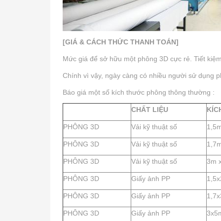
[GIÁ & CÁCH THỨC THANH TOÁN]
Mức giá để sở hữu một phông 3D cực rẻ. Tiết kiệm 
Chính vì vậy, ngày càng có nhiều người sử dụng p
Báo giá một số kích thước phông thông thường :
CHẤT LIỆU
KÍC
PHÔNG 3D
Vải kỹ thuật số
1,5
PHÔNG 3D
Vải kỹ thuật số
1,7m
PHÔNG 3D
Vải kỹ thuật số
3m 
PHÔNG 3D
Giấy ảnh PP
1,5
PHÔNG 3D
Giấy ảnh PP
1,7
PHÔNG 3D
Giấy ảnh PP
3x5