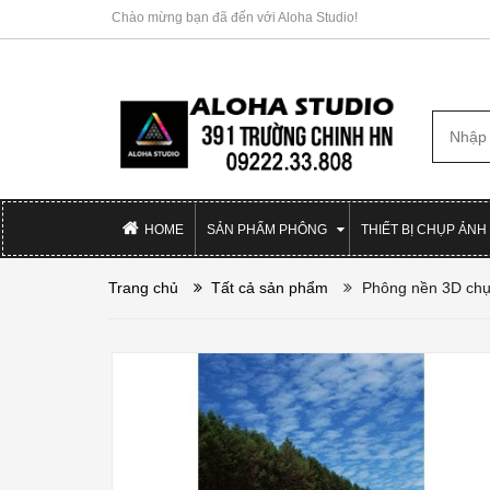
Chào mừng bạn đã đến với Aloha Studio!
HOME
SẢN PHẨM PHÔNG
THIẾT BỊ CHỤP ẢNH
Trang chủ
Tất cả sản phẩm
Phông nền 3D chụ