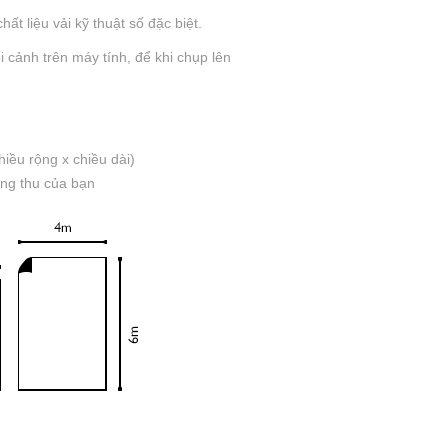
ất liệu vải kỹ thuật số đặc biệt.
 cảnh trên máy tính, để khi chụp lên
iều rộng x chiều dài)
òng thu của bạn