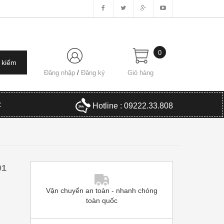
0
Đăng nhập
/
Đăng ký
Giỏ hàng
C
Hotline : 09222.33.808
01
Vận chuyển an toàn - nhanh chóng
toàn quốc