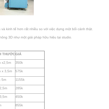
và kinh tế hơn rất nhiều so với việc dựng một bối cảnh thật.
hông 3D như một giải pháp hữu hiệu tại studio.
H THƯỚC
GIÁ
m x2,5m
350k
 x 3,5m
575k
x 5m
1155k
x2,5m
285k
x3,5m
450k
m
855k