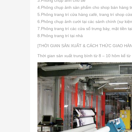
3.Phông chụp ảnh cho bé
4.Phông chụp ảnh sản phẩm cho shop bán hàng t
5.Phông trang trí cửa hàng café, trang trí shop c
6.Phông chụp ảnh cưới tại các sảnh chính (sự kiện
7.Phông trang trí các cửa sổ trưng bày, mặt tiền t
8.Phông trang trí tại nhà
[THỜI GIAN SẢN XUẤT & CÁCH THỨC GIAO HÀ
Thời gian sản xuất trung bình từ 8 – 10 hôm kể từ