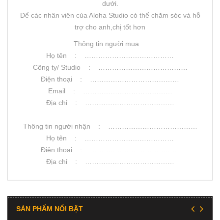
dưới.
Để các nhân viên của Aloha Studio có thể chăm sóc và hỗ
trợ cho anh,chị tốt hơn
Thông tin người mua
Họ tên : …………………………………
Công ty/ Studio : …………………………………
Điện thoại : …………………………………
Email : …………………………………
Địa chỉ : …………………………………
Thông tin người nhận : …………………………………
Họ tên : …………………………………
Điện thoại : …………………………………
Địa chỉ : …………………………………
SẢN PHẨM NỔI BẬT