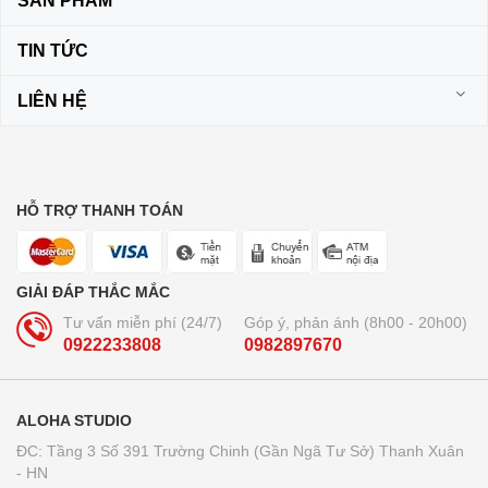
SẢN PHẨM
TIN TỨC
LIÊN HỆ
HỖ TRỢ THANH TOÁN
GIẢI ĐÁP THẮC MẮC
Tư vấn miễn phí (24/7)
Góp ý, phản ánh (8h00 - 20h00)
0922233808
0982897670
ALOHA STUDIO
ĐC: Tầng 3 Số 391 Trường Chinh (Gần Ngã Tư Sở) Thanh Xuân
- HN