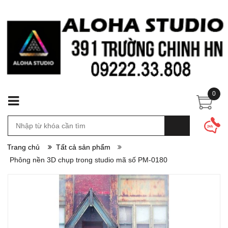
0
Trang chủ
Tất cả sản phẩm
Phông nền 3D chụp trong studio mã số PM-0180