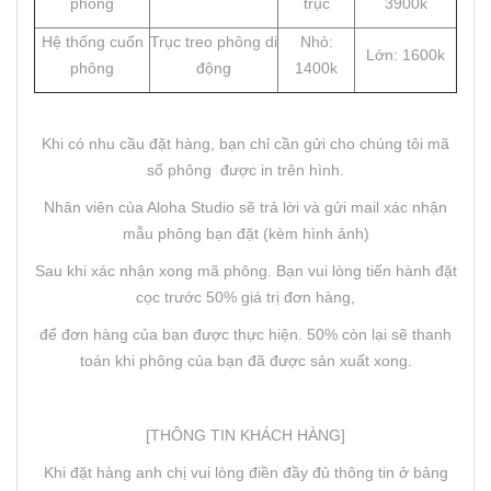
phông
trục
3900k
Hệ thống cuốn
Trục treo phông di
Nhỏ:
Lớn: 1600k
phông
động
1400k
Khi có nhu cầu đặt hàng, bạn chỉ cần gửi cho chúng tôi mã
số phông được in trên hình.
Nhân viên của Aloha Studio sẽ trả lời và gửi mail xác nhận
mẫu phông bạn đặt (kèm hình ảnh)
Sau khi xác nhận xong mã phông. Bạn vui lòng tiến hành đặt
cọc trước 50% giá trị đơn hàng,
để đơn hàng của bạn được thực hiện. 50% còn lại sẽ thanh
toán khi phông của bạn đã được sản xuất xong.
[THÔNG TIN KHÁCH HÀNG]
Khi đặt hàng anh chị vui lòng điền đầy đủ thông tin ở bảng