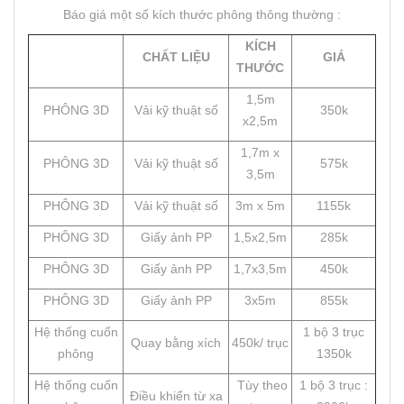
Báo giá một số kích thước phông thông thường :
KÍCH
CHẤT LIỆU
GIÁ
THƯỚC
1,5m
PHÔNG 3D
Vải kỹ thuật số
350k
x2,5m
1,7m x
PHÔNG 3D
Vải kỹ thuật số
575k
3,5m
PHÔNG 3D
Vải kỹ thuật số
3m x 5m
1155k
PHÔNG 3D
Giấy ảnh PP
1,5x2,5m
285k
PHÔNG 3D
Giấy ảnh PP
1,7x3,5m
450k
PHÔNG 3D
Giấy ảnh PP
3x5m
855k
Hệ thống cuốn
1 bộ 3 trục
Quay bằng xích
450k/ trục
phông
1350k
Hệ thống cuốn
Tùy theo
1 bộ 3 trục :
Điều khiển từ xa