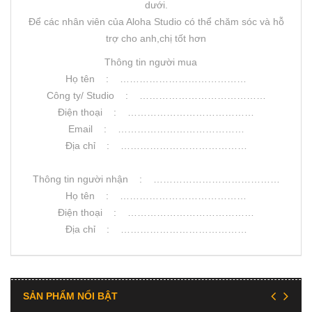
dưới.
Để các nhân viên của Aloha Studio có thể chăm sóc và hỗ
trợ cho anh,chị tốt hơn
Thông tin người mua
Họ tên : …………………………………
Công ty/ Studio : …………………………………
Điện thoại : …………………………………
Email : …………………………………
Địa chỉ : …………………………………
Thông tin người nhận : …………………………………
Họ tên : …………………………………
Điện thoại : …………………………………
Địa chỉ : …………………………………
SẢN PHẨM NỔI BẬT