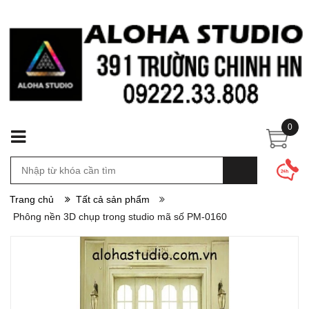
0
Trang chủ
Tất cả sản phẩm
Phông nền 3D chụp trong studio mã số PM-0160