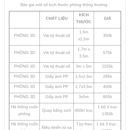
Báo giá một số kích thước phông thông thường :
KÍCH
CHẤT LIỆU
GIÁ
THƯỚC
1,5m
PHÔNG 3D
Vải kỹ thuật số
350k
x2,5m
1,7m x
PHÔNG 3D
Vải kỹ thuật số
575k
3,5m
PHÔNG 3D
Vải kỹ thuật số
3m x 5m
1155k
PHÔNG 3D
Giấy ảnh PP
1,5x2,5m
285k
PHÔNG 3D
Giấy ảnh PP
1,7x3,5m
450k
PHÔNG 3D
Giấy ảnh PP
3x5m
855k
Hệ thống cuốn
1 bộ 3 trục
Quay bằng xích
450k/ trục
phông
1350k
Hệ thống cuốn
Tùy theo
1 bộ 3 trục :
Điều khiển từ xa