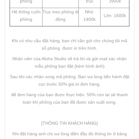
phông
trục
3900k
Hệ thống cuốn
Trục treo phông di
Nhỏ:
Lớn: 1600k
phông
động
1400k
Khi có nhu cầu đặt hàng, bạn chỉ cần gửi cho chúng tôi mã
số phông được in trên hình.
Nhân viên của Aloha Studio sẽ trả lời và gửi mail xác nhận
mẫu phông bạn đặt (kèm hình ảnh)
Sau khi xác nhận xong mã phông. Bạn vui lòng tiến hành đặt
cọc trước 50% giá trị đơn hàng,
để đơn hàng của bạn được thực hiện. 50% còn lại sẽ thanh
toán khi phông của bạn đã được sản xuất xong.
[THÔNG TIN KHÁCH HÀNG]
Khi đặt hàng anh chị vui lòng điền đầy đủ thông tin ở bảng