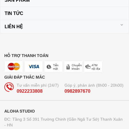
SẢN PHẨM
TIN TỨC
LIÊN HỆ
HỖ TRỢ THANH TOÁN
GIẢI ĐÁP THẮC MẮC
Tư vấn miễn phí (24/7)
Góp ý, phản ánh (8h00 - 20h00)
0922233808
0982897670
ALOHA STUDIO
ĐC: Tầng 3 Số 391 Trường Chinh (Gần Ngã Tư Sở) Thanh Xuân
- HN