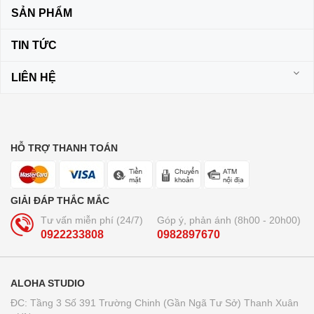
SẢN PHẨM
TIN TỨC
LIÊN HỆ
HỖ TRỢ THANH TOÁN
GIẢI ĐÁP THẮC MẮC
Tư vấn miễn phí (24/7)
Góp ý, phản ánh (8h00 - 20h00)
0922233808
0982897670
ALOHA STUDIO
ĐC: Tầng 3 Số 391 Trường Chinh (Gần Ngã Tư Sở) Thanh Xuân