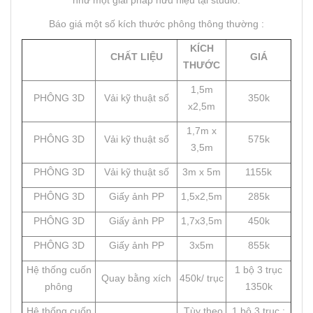
Báo giá một số kích thước phông thông thường :
KÍCH
CHẤT LIỆU
GIÁ
THƯỚC
1,5m
PHÔNG 3D
Vải kỹ thuật số
350k
x2,5m
1,7m x
PHÔNG 3D
Vải kỹ thuật số
575k
3,5m
PHÔNG 3D
Vải kỹ thuật số
3m x 5m
1155k
PHÔNG 3D
Giấy ảnh PP
1,5x2,5m
285k
PHÔNG 3D
Giấy ảnh PP
1,7x3,5m
450k
PHÔNG 3D
Giấy ảnh PP
3x5m
855k
Hệ thống cuốn
1 bộ 3 trục
Quay bằng xích
450k/ trục
phông
1350k
Hệ thống cuốn
Tùy theo
1 bộ 3 trục :