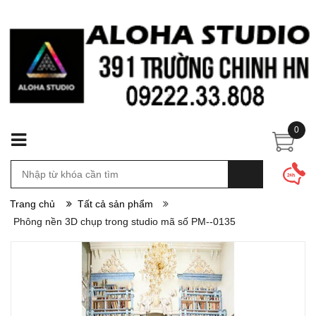
0
Trang chủ
Tất cả sản phẩm
Phông nền 3D chụp trong studio mã số PM--0135