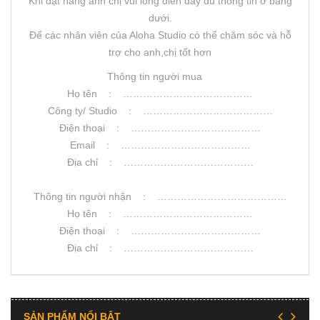
Khi đặt hàng anh chị vui lòng điền đầy đủ thông tin ở bảng
dưới.
Để các nhân viên của Aloha Studio có thể chăm sóc và hỗ
trợ cho anh,chị tốt hơn
Thông tin người mua
Họ tên : …………………………………
Công ty/ Studio : …………………………………
Điện thoại : …………………………………
Email : …………………………………
Địa chỉ : …………………………………
Thông tin người nhận : …………………………………
Họ tên : …………………………………
Điện thoại : …………………………………
Địa chỉ : …………………………………
SẢN PHẨM NỔI BẬT