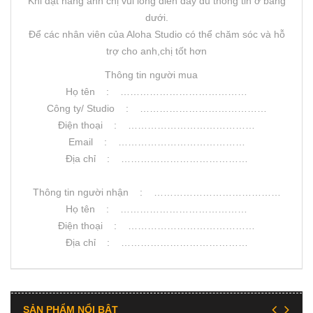
Khi đặt hàng anh chị vui lòng điền đầy đủ thông tin ở bảng
dưới.
Để các nhân viên của Aloha Studio có thể chăm sóc và hỗ
trợ cho anh,chị tốt hơn
Thông tin người mua
Họ tên : …………………………………
Công ty/ Studio : …………………………………
Điện thoại : …………………………………
Email : …………………………………
Địa chỉ : …………………………………
Thông tin người nhận : …………………………………
Họ tên : …………………………………
Điện thoại : …………………………………
Địa chỉ : …………………………………
SẢN PHẨM NỔI BẬT