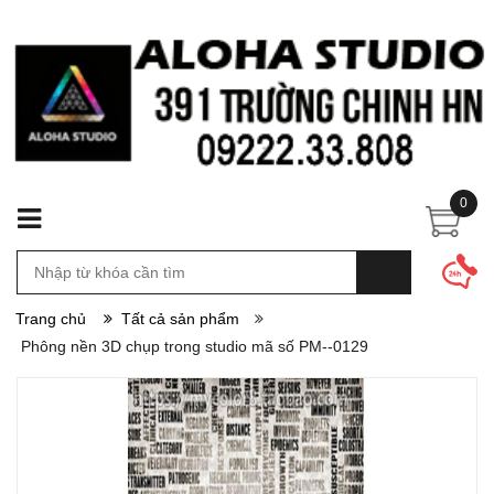
0
Trang chủ
Tất cả sản phẩm
Phông nền 3D chụp trong studio mã số PM--0129