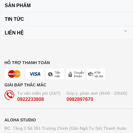
SẢN PHẨM
TIN TỨC
LIÊN HỆ
HỖ TRỢ THANH TOÁN
GIẢI ĐÁP THẮC MẮC
Tư vấn miễn phí (24/7)
Góp ý, phản ánh (8h00 - 20h00)
0922233808
0982897670
ALOHA STUDIO
ĐC: Tầng 3 Số 391 Trường Chinh (Gần Ngã Tư Sở) Thanh Xuân