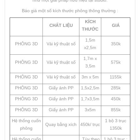
Báo giá một số kích thước phông thông thường :
KÍCH
CHẤT LIỆU
GIÁ
THƯỚC
1,5m
PHÔNG 3D
Vải kỹ thuật số
350k
x2,5m
1,7m x
PHÔNG 3D
Vải kỹ thuật số
575k
3,5m
PHÔNG 3D
Vải kỹ thuật số
3m x 5m
1155k
PHÔNG 3D
Giấy ảnh PP
1,5x2,5m
285k
PHÔNG 3D
Giấy ảnh PP
1,7x3,5m
450k
PHÔNG 3D
Giấy ảnh PP
3x5m
855k
Hệ thống cuốn
1 bộ 3 trục
Quay bằng xích
450k/ trục
phông
1350k
Hệ thống cuốn
Tùy theo
1 bộ 3 trục :