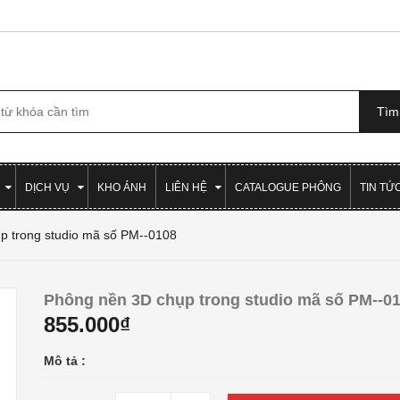
DỊCH VỤ
KHO ẢNH
LIÊN HỆ
CATALOGUE PHÔNG
TIN TỨ
p trong studio mã số PM--0108
Phông nền 3D chụp trong studio mã số PM--0
855.000₫
Mô tả :