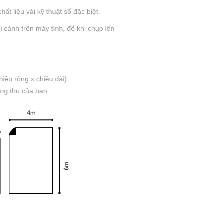
ất liệu vải kỹ thuật số đặc biệt.
 cảnh trên máy tính, để khi chụp lên
iều rộng x chiều dài)
òng thu của bạn