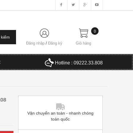
0
Đăng nhập
/
Đăng ký
Giỏ hàng
C
Hotline : 09222.33.808
108
Vận chuyển an toàn - nhanh chóng
toàn quốc