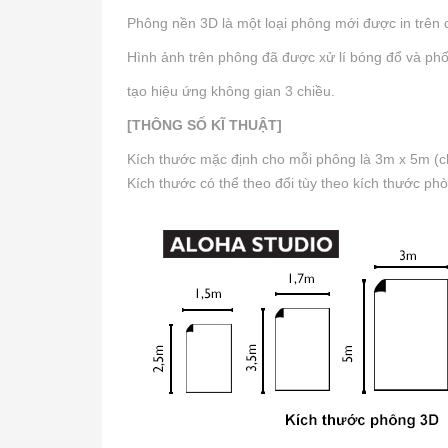
Phông nền 3D là một loại phông mới được in trên ch
Hình ảnh trên phông đã được xử lí bóng đổ và phối
tạo hiệu ứng không gian 3 chiều.
[THÔNG SỐ KĨ THUẬT]
Kích thước mặc định cho mỗi phông là 3m x 5m (ch
Kích thước có thể theo đổi tùy theo kích thước ph