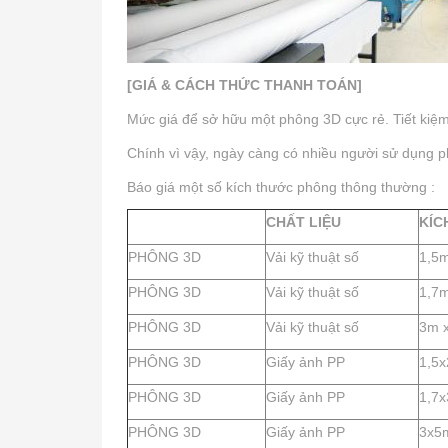
[GIÁ & CÁCH THỨC THANH TOÁN]
Mức giá để sở hữu một phông 3D cực rẻ. Tiết kiệm 
Chính vì vậy, ngày càng có nhiều người sử dụng p
Báo giá một số kích thước phông thông thường :
CHẤT LIỆU
KÍC
PHÔNG 3D
Vải kỹ thuật số
1,5
PHÔNG 3D
Vải kỹ thuật số
1,7m
PHÔNG 3D
Vải kỹ thuật số
3m 
PHÔNG 3D
Giấy ảnh PP
1,5
PHÔNG 3D
Giấy ảnh PP
1,7
PHÔNG 3D
Giấy ảnh PP
3x5