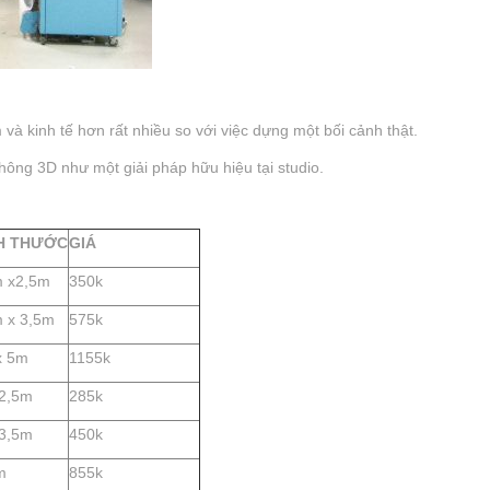
và kinh tế hơn rất nhiều so với việc dựng một bối cảnh thật.
hông 3D như một giải pháp hữu hiệu tại studio.
H THƯỚC
GIÁ
m x2,5m
350k
 x 3,5m
575k
x 5m
1155k
x2,5m
285k
x3,5m
450k
m
855k