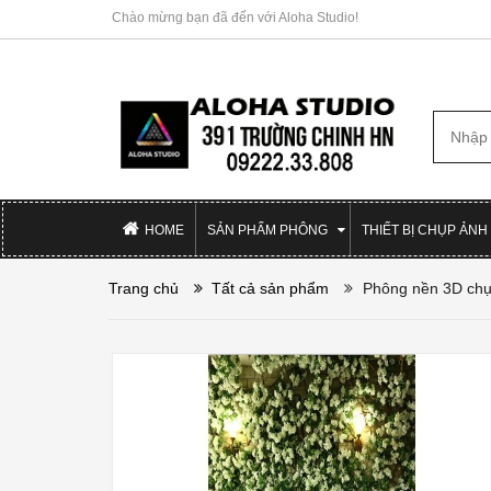
Chào mừng bạn đã đến với Aloha Studio!
HOME
SẢN PHẨM PHÔNG
THIẾT BỊ CHỤP ẢNH
Trang chủ
Tất cả sản phẩm
Phông nền 3D chụ