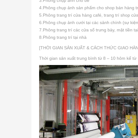
3.Phông chụp ảnh cho bé
4.Phông chụp ảnh sản phẩm cho shop bán hàng t
5.Phông trang trí cửa hàng café, trang trí shop c
6.Phông chụp ảnh cưới tại các sảnh chính (sự kiện
7.Phông trang trí các cửa sổ trưng bày, mặt tiền t
8.Phông trang trí tại nhà
[THỜI GIAN SẢN XUẤT & CÁCH THỨC GIAO HÀ
Thời gian sản xuất trung bình từ 8 – 10 hôm kể từ