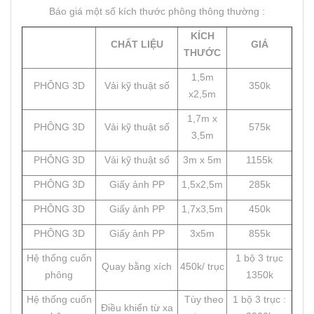
Báo giá một số kích thước phông thông thường :
KÍCH
CHẤT LIỆU
GIÁ
THƯỚC
1,5m
PHÔNG 3D
Vải kỹ thuật số
350k
x2,5m
1,7m x
PHÔNG 3D
Vải kỹ thuật số
575k
3,5m
PHÔNG 3D
Vải kỹ thuật số
3m x 5m
1155k
PHÔNG 3D
Giấy ảnh PP
1,5x2,5m
285k
PHÔNG 3D
Giấy ảnh PP
1,7x3,5m
450k
PHÔNG 3D
Giấy ảnh PP
3x5m
855k
Hệ thống cuốn
1 bộ 3 trục
Quay bằng xích
450k/ trục
phông
1350k
Hệ thống cuốn
Tùy theo
1 bộ 3 trục :
Điều khiển từ xa