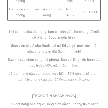
phông
trục
3900k
Hệ thống cuốn
Trục treo phông di
Nhỏ:
Lớn: 1600k
phông
động
1400k
Khi có nhu cầu đặt hàng, bạn chỉ cần gửi cho chúng tôi mã
số phông được in trên hình.
Nhân viên của Aloha Studio sẽ trả lời và gửi mail xác nhận
mẫu phông bạn đặt (kèm hình ảnh)
Sau khi xác nhận xong mã phông. Bạn vui lòng tiến hành đặt
cọc trước 50% giá trị đơn hàng,
để đơn hàng của bạn được thực hiện. 50% còn lại sẽ thanh
toán khi phông của bạn đã được sản xuất xong.
[THÔNG TIN KHÁCH HÀNG]
Khi đặt hàng anh chị vui lòng điền đầy đủ thông tin ở bảng