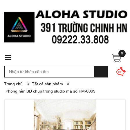
0
Trang chủ
Tất cả sản phẩm
Phông nền 3D chụp trong studio mã số PM-0099