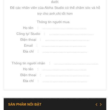
dưới.
Để các nhân viên của Aloha Studio có thể chăm sóc và hỗ
trợ cho anh,chị tốt hơn
Thông tin người mua
Họ tên : …………………………………
Công ty/ Studio : …………………………………
Điện thoại : …………………………………
Email : …………………………………
Địa chỉ : …………………………………
Thông tin người nhận : …………………………………
Họ tên : …………………………………
Điện thoại : …………………………………
Địa chỉ : …………………………………
SẢN PHẨM NỔI BẬT