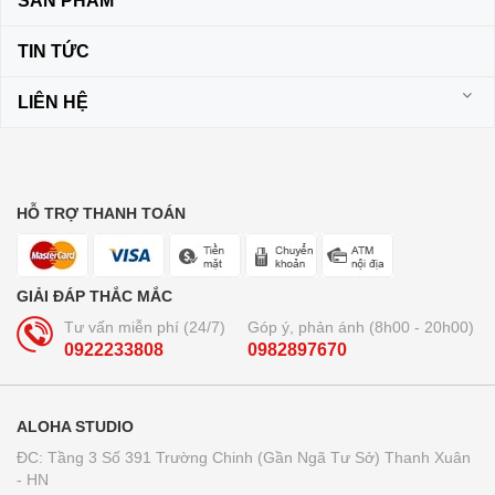
SẢN PHẨM
TIN TỨC
LIÊN HỆ
HỖ TRỢ THANH TOÁN
GIẢI ĐÁP THẮC MẮC
Tư vấn miễn phí (24/7)
Góp ý, phản ánh (8h00 - 20h00)
0922233808
0982897670
ALOHA STUDIO
ĐC: Tầng 3 Số 391 Trường Chinh (Gần Ngã Tư Sở) Thanh Xuân
- HN