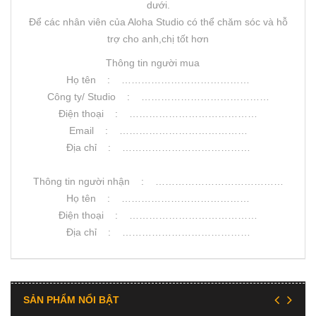
dưới.
Để các nhân viên của Aloha Studio có thể chăm sóc và hỗ
trợ cho anh,chị tốt hơn
Thông tin người mua
Họ tên : …………………………………
Công ty/ Studio : …………………………………
Điện thoại : …………………………………
Email : …………………………………
Địa chỉ : …………………………………
Thông tin người nhận : …………………………………
Họ tên : …………………………………
Điện thoại : …………………………………
Địa chỉ : …………………………………
SẢN PHẨM NỔI BẬT