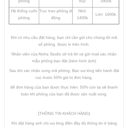
phông
trục
3900k
Hệ thống cuốn
Trục treo phông di
Nhỏ:
Lớn: 1600k
phông
động
1400k
Khi có nhu cầu đặt hàng, bạn chỉ cần gửi cho chúng tôi mã
số phông được in trên hình.
Nhân viên của Aloha Studio sẽ trả lời và gửi mail xác nhận
mẫu phông bạn đặt (kèm hình ảnh)
Sau khi xác nhận xong mã phông. Bạn vui lòng tiến hành đặt
cọc trước 50% giá trị đơn hàng,
để đơn hàng của bạn được thực hiện. 50% còn lại sẽ thanh
toán khi phông của bạn đã được sản xuất xong.
[THÔNG TIN KHÁCH HÀNG]
Khi đặt hàng anh chị vui lòng điền đầy đủ thông tin ở bảng