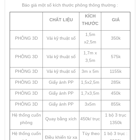
Báo giá một số kích thước phông thông thường :
KÍCH
CHẤT LIỆU
GIÁ
THƯỚC
1,5m
PHÔNG 3D
Vải kỹ thuật số
350k
x2,5m
1,7m x
PHÔNG 3D
Vải kỹ thuật số
575k
3,5m
PHÔNG 3D
Vải kỹ thuật số
3m x 5m
1155k
PHÔNG 3D
Giấy ảnh PP
1,5x2,5m
285k
PHÔNG 3D
Giấy ảnh PP
1,7x3,5m
450k
PHÔNG 3D
Giấy ảnh PP
3x5m
855k
Hệ thống cuốn
1 bộ 3 trục
Quay bằng xích
450k/ trục
phông
1350k
Hệ thống cuốn
Tùy theo
1 bộ 3 trục :
Điều khiển từ xa