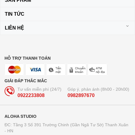
SẢN PHẨM
TIN TỨC
LIÊN HỆ
HỖ TRỢ THANH TOÁN
GIẢI ĐÁP THẮC MẮC
Tư vấn miễn phí (24/7)
Góp ý, phản ánh (8h00 - 20h00)
0922233808
0982897670
ALOHA STUDIO
ĐC: Tầng 3 Số 391 Trường Chinh (Gần Ngã Tư Sở) Thanh Xuân
- HN