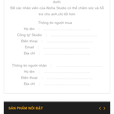
dưới.
Để các nhân viên của Aloha Studio có thể chăm sóc và hỗ
trợ cho anh,chị tốt hơn
Thông tin người mua
Họ tên : …………………………………
Công ty/ Studio : …………………………………
Điện thoại : …………………………………
Email : …………………………………
Địa chỉ : …………………………………
Thông tin người nhận : …………………………………
Họ tên : …………………………………
Điện thoại : …………………………………
Địa chỉ : …………………………………
SẢN PHẨM NỔI BẬT