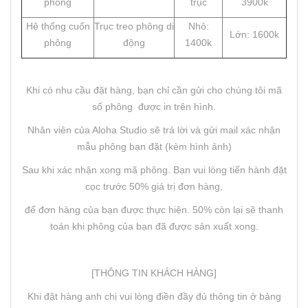
phông
trục
3900k
Hệ thống cuốn
Trục treo phông di
Nhỏ:
Lớn: 1600k
phông
động
1400k
Khi có nhu cầu đặt hàng, bạn chỉ cần gửi cho chúng tôi mã
số phông được in trên hình.
Nhân viên của Aloha Studio sẽ trả lời và gửi mail xác nhận
mẫu phông bạn đặt (kèm hình ảnh)
Sau khi xác nhận xong mã phông. Bạn vui lòng tiến hành đặt
cọc trước 50% giá trị đơn hàng,
để đơn hàng của bạn được thực hiện. 50% còn lại sẽ thanh
toán khi phông của bạn đã được sản xuất xong.
[THÔNG TIN KHÁCH HÀNG]
Khi đặt hàng anh chị vui lòng điền đầy đủ thông tin ở bảng