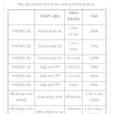
Báo giá một số kích thước phông thông thường :
KÍCH
CHẤT LIỆU
GIÁ
THƯỚC
1,5m
PHÔNG 3D
Vải kỹ thuật số
350k
x2,5m
1,7m x
PHÔNG 3D
Vải kỹ thuật số
575k
3,5m
PHÔNG 3D
Vải kỹ thuật số
3m x 5m
1155k
PHÔNG 3D
Giấy ảnh PP
1,5x2,5m
285k
PHÔNG 3D
Giấy ảnh PP
1,7x3,5m
450k
PHÔNG 3D
Giấy ảnh PP
3x5m
855k
Hệ thống cuốn
1 bộ 3 trục
Quay bằng xích
450k/ trục
phông
1350k
Hệ thống cuốn
Tùy theo
1 bộ 3 trục :
Điều khiển từ xa