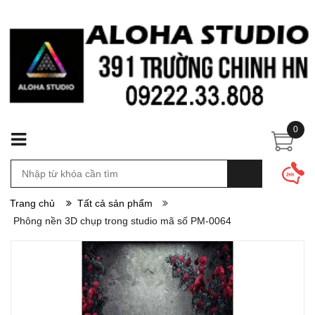
0
Trang chủ
Tất cả sản phẩm
Phông nền 3D chụp trong studio mã số PM-0064