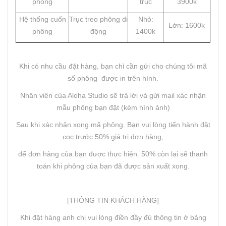
phông
trục
3900k
Hệ thống cuốn
Trục treo phông di
Nhỏ:
Lớn: 1600k
phông
động
1400k
Khi có nhu cầu đặt hàng, bạn chỉ cần gửi cho chúng tôi mã
số phông được in trên hình.
Nhân viên của Aloha Studio sẽ trả lời và gửi mail xác nhận
mẫu phông bạn đặt (kèm hình ảnh)
Sau khi xác nhận xong mã phông. Bạn vui lòng tiến hành đặt
cọc trước 50% giá trị đơn hàng,
để đơn hàng của bạn được thực hiện. 50% còn lại sẽ thanh
toán khi phông của bạn đã được sản xuất xong.
[THÔNG TIN KHÁCH HÀNG]
Khi đặt hàng anh chị vui lòng điền đầy đủ thông tin ở bảng