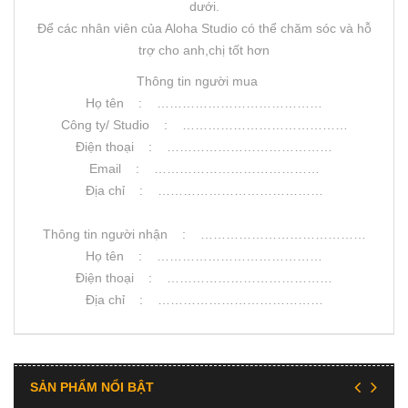
dưới.
Để các nhân viên của Aloha Studio có thể chăm sóc và hỗ
trợ cho anh,chị tốt hơn
Thông tin người mua
Họ tên : …………………………………
Công ty/ Studio : …………………………………
Điện thoại : …………………………………
Email : …………………………………
Địa chỉ : …………………………………
Thông tin người nhận : …………………………………
Họ tên : …………………………………
Điện thoại : …………………………………
Địa chỉ : …………………………………
SẢN PHẨM NỔI BẬT