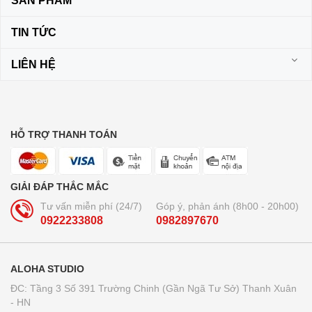
SẢN PHẨM
TIN TỨC
LIÊN HỆ
HỖ TRỢ THANH TOÁN
GIẢI ĐÁP THẮC MẮC
Tư vấn miễn phí (24/7)
Góp ý, phản ánh (8h00 - 20h00)
0922233808
0982897670
ALOHA STUDIO
ĐC: Tầng 3 Số 391 Trường Chinh (Gần Ngã Tư Sở) Thanh Xuân
- HN