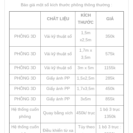
Báo giá một số kích thước phông thông thường :
KÍCH
CHẤT LIỆU
GIÁ
THƯỚC
1,5m
PHÔNG 3D
Vải kỹ thuật số
350k
x2,5m
1,7m x
PHÔNG 3D
Vải kỹ thuật số
575k
3,5m
PHÔNG 3D
Vải kỹ thuật số
3m x 5m
1155k
PHÔNG 3D
Giấy ảnh PP
1,5x2,5m
285k
PHÔNG 3D
Giấy ảnh PP
1,7x3,5m
450k
PHÔNG 3D
Giấy ảnh PP
3x5m
855k
Hệ thống cuốn
1 bộ 3 trục
Quay bằng xích
450k/ trục
phông
1350k
Hệ thống cuốn
Tùy theo
1 bộ 3 trục :
Điều khiển từ xa