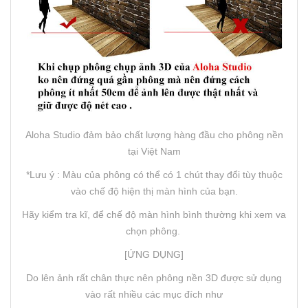
Aloha Studio đảm bảo chất lượng hàng đầu cho phông nền
tại Việt Nam
*Lưu ý : Màu của phông có thể có 1 chút thay đổi tùy thuộc
vào chế độ hiện thị màn hình của bạn.
Hãy kiểm tra kĩ, để chế độ màn hình bình thường khi xem va
chọn phông.
[ỨNG DỤNG]
Do lên ảnh rất chân thực nên phông nền 3D được sử dụng
vào rất nhiều các mục đích như