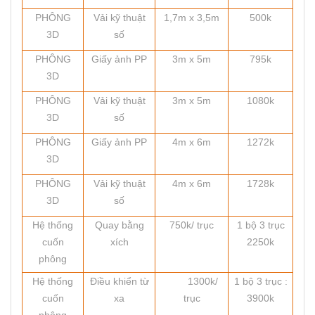
PHÔNG
Vải kỹ thuật
1,7m x 3,5m
500k
3D
số
PHÔNG
Giấy ảnh PP
3m x 5m
795k
3D
PHÔNG
Vải kỹ thuật
3m x 5m
1080k
3D
số
PHÔNG
Giấy ảnh PP
4m x 6m
1272k
3D
PHÔNG
Vải kỹ thuật
4m x 6m
1728k
3D
số
Hệ thống
Quay bằng
750k/ trục
1 bộ 3 trục
cuốn
xích
2250k
phông
Hệ thống
Điều khiển từ
1300k/
1 bộ 3 trục :
cuốn
xa
trục
3900k