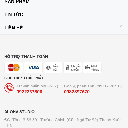
SẢN PHẨM
TIN TỨC
LIÊN HỆ
HỖ TRỢ THANH TOÁN
GIẢI ĐÁP THẮC MẮC
Tư vấn miễn phí (24/7)
Góp ý, phản ánh (8h00 - 20h00)
0922233808
0982897670
ALOHA STUDIO
ĐC: Tầng 3 Số 391 Trường Chinh (Gần Ngã Tư Sở) Thanh Xuân
- HN