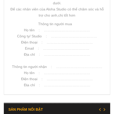
dưới.
Để các nhân viên của Aloha Studio có thể chăm sóc và hỗ
trợ cho anh,chị tốt hơn
Thông tin người mua
Họ tên : …………………………………
Công ty/ Studio : …………………………………
Điện thoại : …………………………………
Email : …………………………………
Địa chỉ : …………………………………
Thông tin người nhận : …………………………………
Họ tên : …………………………………
Điện thoại : …………………………………
Địa chỉ : …………………………………
SẢN PHẨM NỔI BẬT