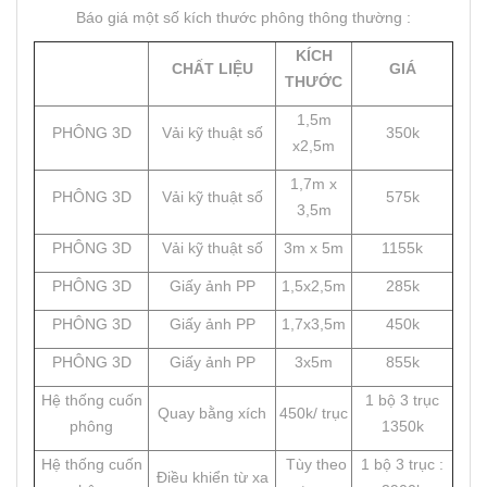
Báo giá một số kích thước phông thông thường :
KÍCH
CHẤT LIỆU
GIÁ
THƯỚC
1,5m
PHÔNG 3D
Vải kỹ thuật số
350k
x2,5m
1,7m x
PHÔNG 3D
Vải kỹ thuật số
575k
3,5m
PHÔNG 3D
Vải kỹ thuật số
3m x 5m
1155k
PHÔNG 3D
Giấy ảnh PP
1,5x2,5m
285k
PHÔNG 3D
Giấy ảnh PP
1,7x3,5m
450k
PHÔNG 3D
Giấy ảnh PP
3x5m
855k
Hệ thống cuốn
1 bộ 3 trục
Quay bằng xích
450k/ trục
phông
1350k
Hệ thống cuốn
Tùy theo
1 bộ 3 trục :
Điều khiển từ xa