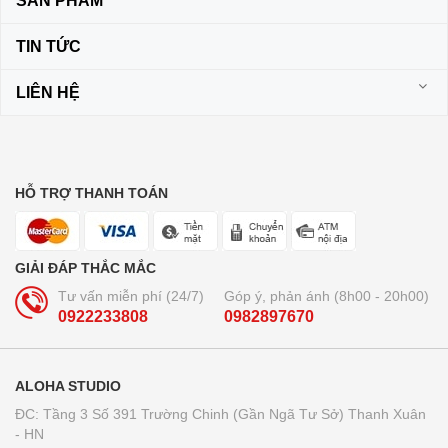
SẢN PHẨM
TIN TỨC
LIÊN HỆ
HỖ TRỢ THANH TOÁN
GIẢI ĐÁP THẮC MẮC
Tư vấn miễn phí (24/7)
Góp ý, phản ánh (8h00 - 20h00)
0922233808
0982897670
ALOHA STUDIO
ĐC: Tầng 3 Số 391 Trường Chinh (Gần Ngã Tư Sở) Thanh Xuân
- HN