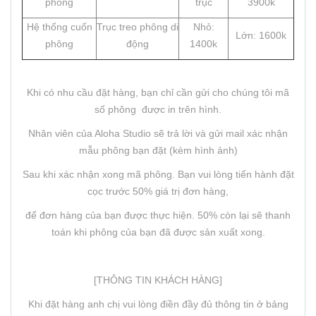
phông
trục
3900k
Hệ thống cuốn
Trục treo phông di
Nhỏ:
Lớn: 1600k
phông
động
1400k
Khi có nhu cầu đặt hàng, bạn chỉ cần gửi cho chúng tôi mã
số phông được in trên hình.
Nhân viên của Aloha Studio sẽ trả lời và gửi mail xác nhận
mẫu phông bạn đặt (kèm hình ảnh)
Sau khi xác nhận xong mã phông. Bạn vui lòng tiến hành đặt
cọc trước 50% giá trị đơn hàng,
để đơn hàng của bạn được thực hiện. 50% còn lại sẽ thanh
toán khi phông của bạn đã được sản xuất xong.
[THÔNG TIN KHÁCH HÀNG]
Khi đặt hàng anh chị vui lòng điền đầy đủ thông tin ở bảng