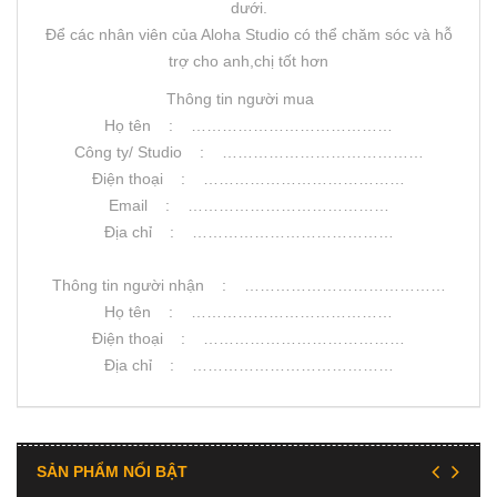
dưới.
Để các nhân viên của Aloha Studio có thể chăm sóc và hỗ
trợ cho anh,chị tốt hơn
Thông tin người mua
Họ tên : …………………………………
Công ty/ Studio : …………………………………
Điện thoại : …………………………………
Email : …………………………………
Địa chỉ : …………………………………
Thông tin người nhận : …………………………………
Họ tên : …………………………………
Điện thoại : …………………………………
Địa chỉ : …………………………………
SẢN PHẨM NỔI BẬT