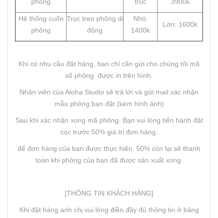
phông
trục
3900k
Hệ thống cuốn
Trục treo phông di
Nhỏ:
Lớn: 1600k
phông
động
1400k
Khi có nhu cầu đặt hàng, bạn chỉ cần gửi cho chúng tôi mã
số phông được in trên hình.
Nhân viên của Aloha Studio sẽ trả lời và gửi mail xác nhận
mẫu phông bạn đặt (kèm hình ảnh)
Sau khi xác nhận xong mã phông. Bạn vui lòng tiến hành đặt
cọc trước 50% giá trị đơn hàng,
để đơn hàng của bạn được thực hiện. 50% còn lại sẽ thanh
toán khi phông của bạn đã được sản xuất xong.
[THÔNG TIN KHÁCH HÀNG]
Khi đặt hàng anh chị vui lòng điền đầy đủ thông tin ở bảng