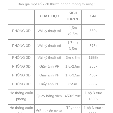
Báo giá một số kích thước phông thông thường :
KÍCH
CHẤT LIỆU
GIÁ
THƯỚC
1,5m
PHÔNG 3D
Vải kỹ thuật số
350k
x2,5m
1,7m x
PHÔNG 3D
Vải kỹ thuật số
575k
3,5m
PHÔNG 3D
Vải kỹ thuật số
3m x 5m
1155k
PHÔNG 3D
Giấy ảnh PP
1,5x2,5m
285k
PHÔNG 3D
Giấy ảnh PP
1,7x3,5m
450k
PHÔNG 3D
Giấy ảnh PP
3x5m
855k
Hệ thống cuốn
1 bộ 3 trục
Quay bằng xích
450k/ trục
phông
1350k
Hệ thống cuốn
Tùy theo
1 bộ 3 trục :
Điều khiển từ xa