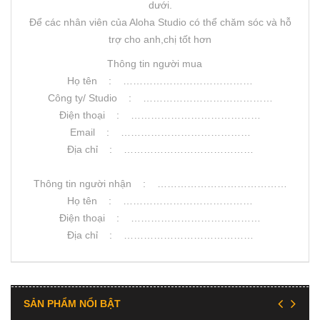
dưới.
Để các nhân viên của Aloha Studio có thể chăm sóc và hỗ
trợ cho anh,chị tốt hơn
Thông tin người mua
Họ tên : …………………………………
Công ty/ Studio : …………………………………
Điện thoại : …………………………………
Email : …………………………………
Địa chỉ : …………………………………
Thông tin người nhận : …………………………………
Họ tên : …………………………………
Điện thoại : …………………………………
Địa chỉ : …………………………………
SẢN PHẨM NỔI BẬT