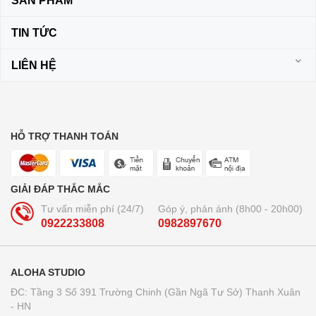
SẢN PHẨM
TIN TỨC
LIÊN HỆ
HỖ TRỢ THANH TOÁN
GIẢI ĐÁP THẮC MẮC
Tư vấn miễn phí (24/7)
Góp ý, phản ánh (8h00 - 20h00)
0922233808
0982897670
ALOHA STUDIO
ĐC: Tầng 3 Số 391 Trường Chinh (Gần Ngã Tư Sở) Thanh Xuân
- HN