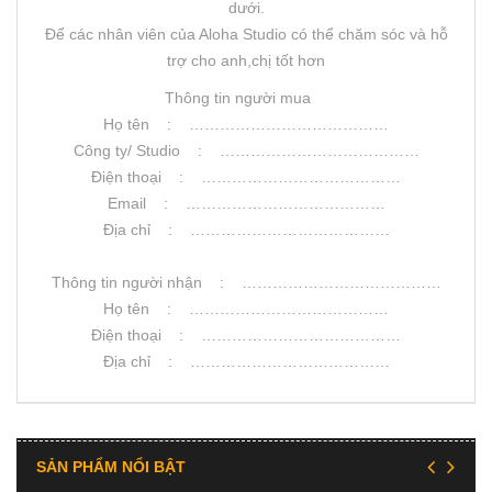
dưới.
Để các nhân viên của Aloha Studio có thể chăm sóc và hỗ
trợ cho anh,chị tốt hơn
Thông tin người mua
Họ tên : …………………………………
Công ty/ Studio : …………………………………
Điện thoại : …………………………………
Email : …………………………………
Địa chỉ : …………………………………
Thông tin người nhận : …………………………………
Họ tên : …………………………………
Điện thoại : …………………………………
Địa chỉ : …………………………………
SẢN PHẨM NỔI BẬT