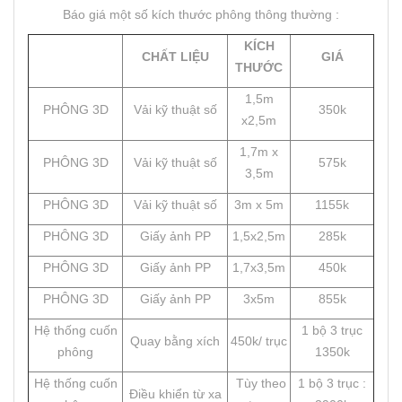
Báo giá một số kích thước phông thông thường :
KÍCH
CHẤT LIỆU
GIÁ
THƯỚC
1,5m
PHÔNG 3D
Vải kỹ thuật số
350k
x2,5m
1,7m x
PHÔNG 3D
Vải kỹ thuật số
575k
3,5m
PHÔNG 3D
Vải kỹ thuật số
3m x 5m
1155k
PHÔNG 3D
Giấy ảnh PP
1,5x2,5m
285k
PHÔNG 3D
Giấy ảnh PP
1,7x3,5m
450k
PHÔNG 3D
Giấy ảnh PP
3x5m
855k
Hệ thống cuốn
1 bộ 3 trục
Quay bằng xích
450k/ trục
phông
1350k
Hệ thống cuốn
Tùy theo
1 bộ 3 trục :
Điều khiển từ xa