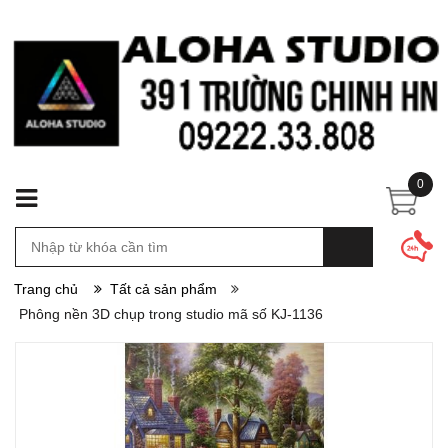
0
Trang chủ
Tất cả sản phẩm
Phông nền 3D chụp trong studio mã số KJ-1136