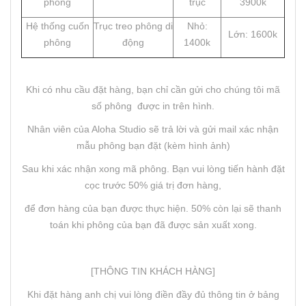
phông
trục
3900k
Hệ thống cuốn
Trục treo phông di
Nhỏ:
Lớn: 1600k
phông
động
1400k
Khi có nhu cầu đặt hàng, bạn chỉ cần gửi cho chúng tôi mã
số phông được in trên hình.
Nhân viên của Aloha Studio sẽ trả lời và gửi mail xác nhận
mẫu phông bạn đặt (kèm hình ảnh)
Sau khi xác nhận xong mã phông. Bạn vui lòng tiến hành đặt
cọc trước 50% giá trị đơn hàng,
để đơn hàng của bạn được thực hiện. 50% còn lại sẽ thanh
toán khi phông của bạn đã được sản xuất xong.
[THÔNG TIN KHÁCH HÀNG]
Khi đặt hàng anh chị vui lòng điền đầy đủ thông tin ở bảng