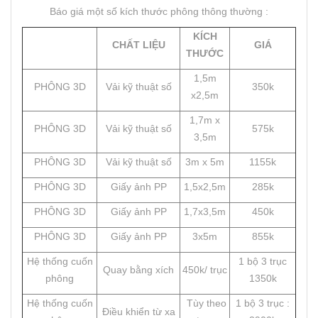
Báo giá một số kích thước phông thông thường :
KÍCH
CHẤT LIỆU
GIÁ
THƯỚC
1,5m
PHÔNG 3D
Vải kỹ thuật số
350k
x2,5m
1,7m x
PHÔNG 3D
Vải kỹ thuật số
575k
3,5m
PHÔNG 3D
Vải kỹ thuật số
3m x 5m
1155k
PHÔNG 3D
Giấy ảnh PP
1,5x2,5m
285k
PHÔNG 3D
Giấy ảnh PP
1,7x3,5m
450k
PHÔNG 3D
Giấy ảnh PP
3x5m
855k
Hệ thống cuốn
1 bộ 3 trục
Quay bằng xích
450k/ trục
phông
1350k
Hệ thống cuốn
Tùy theo
1 bộ 3 trục :
Điều khiển từ xa