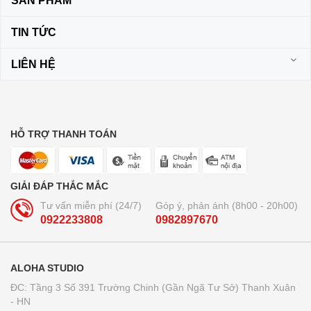
SẢN PHẨM
TIN TỨC
LIÊN HỆ
HỖ TRỢ THANH TOÁN
GIẢI ĐÁP THẮC MẮC
Tư vấn miễn phí (24/7)
Góp ý, phản ánh (8h00 - 20h00)
0922233808
0982897670
ALOHA STUDIO
ĐC: Tầng 3 Số 391 Trường Chinh (Gần Ngã Tư Sở) Thanh Xuân
- HN