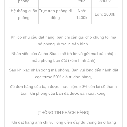
phông
trục
3900k
Hệ thống cuốn
Trục treo phông di
Nhỏ:
Lớn: 1600k
phông
động
1400k
Khi có nhu cầu đặt hàng, bạn chỉ cần gửi cho chúng tôi mã
số phông được in trên hình.
Nhân viên của Aloha Studio sẽ trả lời và gửi mail xác nhận
mẫu phông bạn đặt (kèm hình ảnh)
Sau khi xác nhận xong mã phông. Bạn vui lòng tiến hành đặt
cọc trước 50% giá trị đơn hàng,
để đơn hàng của bạn được thực hiện. 50% còn lại sẽ thanh
toán khi phông của bạn đã được sản xuất xong.
[THÔNG TIN KHÁCH HÀNG]
Khi đặt hàng anh chị vui lòng điền đầy đủ thông tin ở bảng