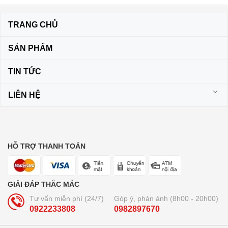
TRANG CHỦ
SẢN PHẨM
TIN TỨC
LIÊN HỆ
HỖ TRỢ THANH TOÁN
GIẢI ĐÁP THẮC MẮC
Tư vấn miễn phí (24/7)
Góp ý, phản ánh (8h00 - 20h00)
0922233808
0982897670