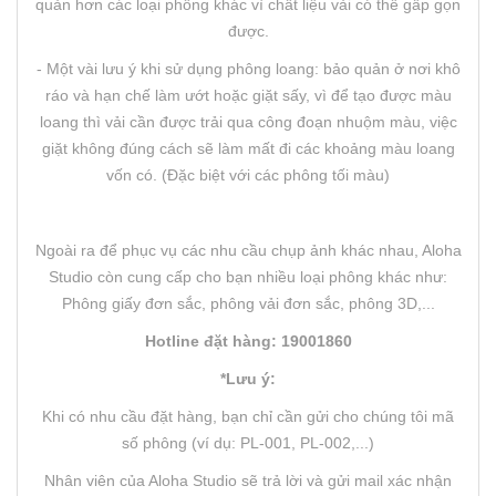
quản hơn các loại phông khác vì chất liệu vải có thể gấp gọn
được.
- Một vài lưu ý khi sử dụng phông loang: bảo quản ở nơi khô
ráo và hạn chế làm ướt hoặc giặt sấy, vì để tạo được màu
loang thì vải cần được trải qua công đoạn nhuộm màu, việc
giặt không đúng cách sẽ làm mất đi các khoảng màu loang
vốn có. (Đặc biệt với các phông tối màu)
Ngoài ra để phục vụ các nhu cầu chụp ảnh khác nhau, Aloha
Studio còn cung cấp cho bạn nhiều loại phông khác như:
Phông giấy đơn sắc, phông vải đơn sắc, phông 3D,...
Hotline đặt hàng: 19001860
*Lưu ý:
Khi có nhu cầu đặt hàng, bạn chỉ cần gửi cho chúng tôi mã
số phông (ví dụ: PL-001, PL-002,...)
Nhân viên của Aloha Studio sẽ trả lời và gửi mail xác nhận