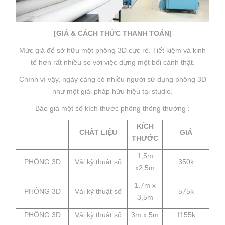
[GIÁ & CÁCH THỨC THANH TOÁN]
Mức giá để sở hữu một phông 3D cực rẻ. Tiết kiệm và kinh
tế hơn rất nhiều so với việc dựng một bối cảnh thật.
Chính vì vậy, ngày càng có nhiều người sử dụng phông 3D
như một giải pháp hữu hiệu tại studio.
Báo giá một số kích thước phông thông thường :
KÍCH
CHẤT LIỆU
GIÁ
THƯỚC
1,5m
PHÔNG 3D
Vải kỹ thuật số
350k
x2,5m
1,7m x
PHÔNG 3D
Vải kỹ thuật số
575k
3,5m
PHÔNG 3D
Vải kỹ thuật số
3m x 5m
1155k