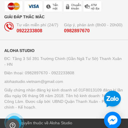
GIẢI ĐÁP THẮC MẮC
Tư vấn miễn phí (24/7)
Góp ý, phản ánh (8h00 - 20h00)
0922233808
0982897670
ALOHA STUDIO
ĐC: Tầng 3 Số 391 Trường Chinh (Gần Ngã Tư Sở) Thanh Xuân
- HN
Điện thoại: 0982897670 - 0922233808
alohastudio.vietnam@gmail.com
Giấy chứng nhận đăng ký kinh doanh số 01F8013109 đăng kí lần
đầu ngày 06 tháng 08 năm 2018. Tên hộ kinh doanh: Nguyễn
Công Lâm. Được cấp bởi: UBND Quận Thanh Xuân - Phòng tài
chính - Kế hoạch.
© Bản quyền thuộc về Aloha Studio