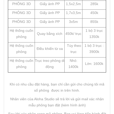
PHÔNG 3D
Giấy ảnh PP
1,5x2,5m
285k
PHÔNG 3D
Giấy ảnh PP
1,7x3,5m
450k
PHÔNG 3D
Giấy ảnh PP
3x5m
855k
Hệ thống cuốn
1 bộ 3 trục
Quay bằng xích
450k/ trục
phông
1350k
Hệ thống cuốn
Tùy theo
1 bộ 3 trục :
Điều khiển từ xa
phông
trục
3900k
Hệ thống cuốn
Trục treo phông di
Nhỏ:
Lớn: 1600k
phông
động
1400k
Khi có nhu cầu đặt hàng, bạn chỉ cần gửi cho chúng tôi mã
số phông được in trên hình.
Nhân viên của Aloha Studio sẽ trả lời và gửi mail xác nhận
mẫu phông bạn đặt (kèm hình ảnh)
Sau khi xác nhận xong mã phông. Bạn vui lòng tiến hành đặt