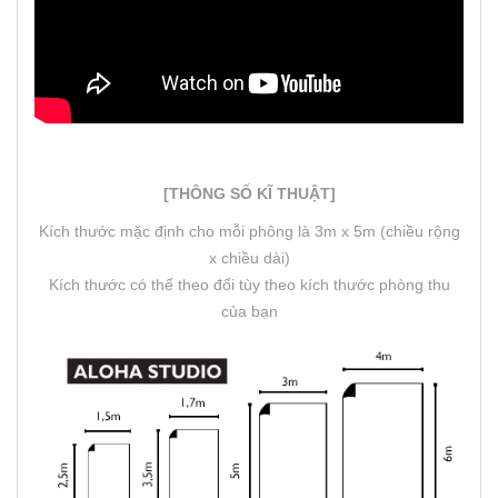
[THÔNG SỐ KĨ THUẬT]
Kích thước mặc định cho mỗi phông là 3m x 5m (chiều rộng
x chiều dài)
Kích thước có thể theo đổi tùy theo kích thước phòng thu
của bạn