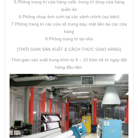
5.Phông trang trí cửa hàng café, trang trí shop cửa hàng
quần áo
6.Phông chụp ảnh cưới tại các sảnh chính (sự kiện)
7.Phông trang trí các cửa sổ trưng bày, mặt tiền tại các cửa
hàng
8.Phông trang trí tại nhà
[THỜI GIAN SẢN XUẤT & CÁCH THỨC GIAO HÀNG]
Thời gian sản xuất trung bình từ 8 – 10 hôm kể từ ngày đặt
hàng đầu tiên.