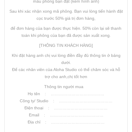
mẫu phông bạn đặt (kèm hình ảnh)
Sau khi xác nhận xong mã phông. Bạn vui lòng tiến hành đặt
cọc trước 50% giá trị đơn hàng,
để đơn hàng của bạn được thực hiện. 50% còn lại sẽ thanh
toán khi phông của bạn đã được sản xuất xong.
[THÔNG TIN KHÁCH HÀNG]
Khi đặt hàng anh chị vui lòng điền đầy đủ thông tin ở bảng
dưới.
Để các nhân viên của Aloha Studio có thể chăm sóc và hỗ
trợ cho anh,chị tốt hơn
Thông tin người mua
Họ tên : …………………………………
Công ty/ Studio : …………………………………
Điện thoại : …………………………………
Email : …………………………………
Địa chỉ : …………………………………