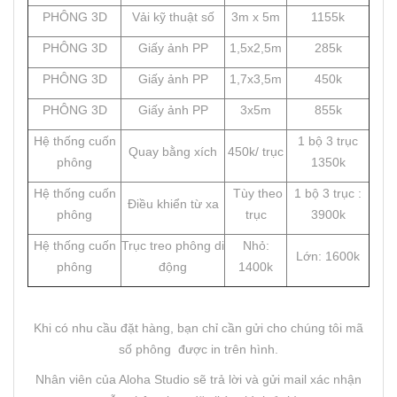
PHÔNG 3D
Vải kỹ thuật số
3m x 5m
1155k
PHÔNG 3D
Giấy ảnh PP
1,5x2,5m
285k
PHÔNG 3D
Giấy ảnh PP
1,7x3,5m
450k
PHÔNG 3D
Giấy ảnh PP
3x5m
855k
Hệ thống cuốn
1 bộ 3 trục
Quay bằng xích
450k/ trục
phông
1350k
Hệ thống cuốn
Tùy theo
1 bộ 3 trục :
Điều khiển từ xa
phông
trục
3900k
Hệ thống cuốn
Trục treo phông di
Nhỏ:
Lớn: 1600k
phông
động
1400k
Khi có nhu cầu đặt hàng, bạn chỉ cần gửi cho chúng tôi mã
số phông được in trên hình.
Nhân viên của Aloha Studio sẽ trả lời và gửi mail xác nhận