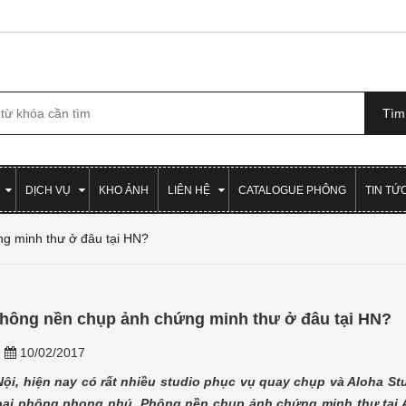
DỊCH VỤ
KHO ẢNH
LIÊN HỆ
CATALOGUE PHÔNG
TIN TỨ
g minh thư ở đâu tại HN?
hông nền chụp ảnh chứng minh thư ở đâu tại HN?
n
10/02/2017
Nội, hiện nay có rất nhiều studio phục vụ quay chụp và Aloha St
oại phông phong phú. Phông nền chụp ảnh chứng minh thư tại A