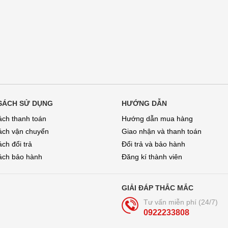
SÁCH SỬ DỤNG
HƯỚNG DẪN
ách thanh toán
Hướng dẫn mua hàng
ách vận chuyển
Giao nhận và thanh toán
ch đổi trả
Đổi trả và bảo hành
́ch bảo hành
Đăng kí thành viên
GIẢI ĐÁP THẮC MẮC
Tư vấn miễn phí (24/7)
0922233808