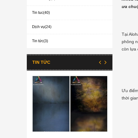
ưa chuộ
Tin tuc(40)
Dịch vụ(24)
Tại Aloh
Tin tức(3)
phông n
còn lựa 
TIN TỨC
Ưu điểm
thời gian
 mini cỡ