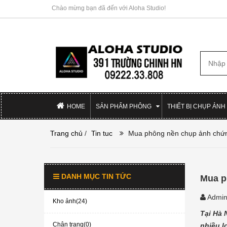
Chào mừng bạn đã đến với Aloha Studio!
HOME
SẢN PHẨM PHÔNG
THIẾT BỊ CHỤP ẢNH
Trang chủ
/
Tin tuc
Mua phông nền chụp ảnh chứn
DANH MỤC TIN TỨC
Mua p
Admi
Kho ảnh(24)
Tại Hà 
Chân trang(0)
nhiều l