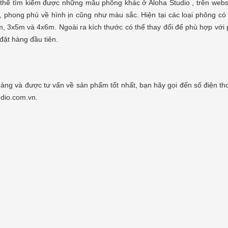
thể tìm kiếm được những mẫu phông khác ở Aloha Studio , trên websi
 phông nền 3D 2018 -
Tổng hợp phông nền 3D 2018 -
, phong phú về hình ịn cũng như màu sắc. Hiện tại các loại phông c
n 19)
2019 (Phần 18)
, 3x5m và 4x6m. Ngoài ra kích thước có thể thay đổi để phù hợp với 
en
07/07/2018
Lee Nguyen
07/07/2018
đặt hàng đầu tiên.
với màu sắc truyền thống của
Những tấm phông nền in kĩ thuật số ma
với hình ảnh của Vạn lý trường
màu sắc Á đông đến từ Nhật Bản, Hàn Quố
 đình, đèn lồng đỏ treo cao, các
Trung Quốc... như các bức tranh thủy mặ
ẽ thời xưa, bình phong màu đỏ,
phong cảnh sơn thủy hữu tình, đèn lồng đ
 hoa... phù...
[Xem thêm...]
đồi núi ruộng bậc...
[Xem thêm...]
àng và được tư vấn về sản phẩm tốt nhất, bạn hãy gọi đến số điện th
dio.com.vn.