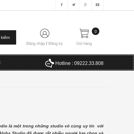
0
Đăng nhập
/
Đăng ký
Giỏ hàng
C
Hotline : 09222.33.808
udio là một trong những studio vô cùng uy tín với
loha Studio đã được rất nhiều người lựa chọn và