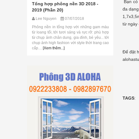
Bạn có 
Tổng hợp phông nền 3D 2018 -
Tổng hợp
đa dạng
2019 (Phần 20)
2019 (Phầ
i kĩ thuật số
1,7x3,5m
Lee Nguyen
07/07/2018
Lee Nguy
hê, lúa mạch,
từ ngày 
làm bánh, chai
Phông nền in tổng hợp với những gam màu
Phông nền 
iúp bạn set up
từ loang tối, tới tươi sáng và rực rỡ: phù hợp
Trung Quốc 
từ chụp ảnh chân dung, gia đình, bé yêu... tới
thành, cung
chụp ảnh high fashion với style thời trang cao
bức tranh v
cấp....
[Xem thêm...]
bức tường vẽ
Để đặt h
alohastu
TAGS
: