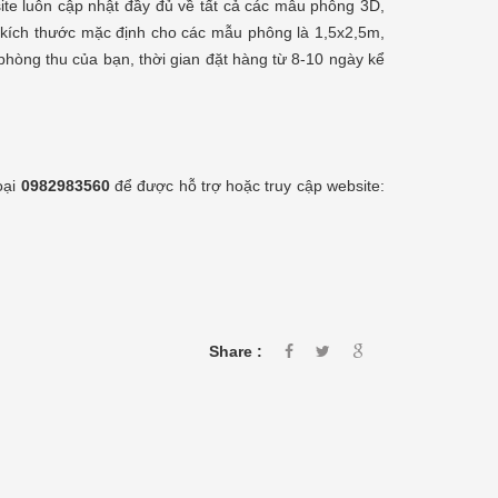
te luôn cập nhật đầy đủ về tất cả các mẫu phông 3D,
Tổng hợp phông nền 3D 2018 -
ó kích thước mặc định cho các mẫu phông là 1,5x2,5m,
2019 (Phần 17)
phòng thu của bạn, thời gian đặt hàng từ 8-10 ngày kể
Lee Nguyen
07/07/2018
ng
Bộ phông nền 3D về cảnh biển các khung
c,
giờ trong ngày: từ sáng sớm bình minh tới
c,
chiều tà hoàng hôn. Các đạo cụ và điểm
ỏ,
nhấn như: ghế ngồi bãi biển, dù bãi biển,
rặng dừa, xe đạp,...
[Xem thêm...]
oại
0982983560
để được hỗ trợ hoặc truy cập
website:
Share :